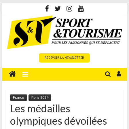
Skip
to
content
Sport
RECEVOIR LA NEWSLETTER
et
Tourisme
est
un
site
média
France
Paris 2024
sur
Les médailles
le
olympiques dévoilées
tourisme
sportif