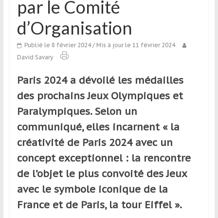
par le Comité
qui
s’adresse
d’Organisation
aux
voyageurs
Publié le 8 février 2024
/ Mis à jour le 11 février 2024
ponctuels
David Savary
ou
réguliers,
Paris 2024 a dévoilé les médailles
pratiquants,
des prochains Jeux Olympiques et
passionnés
Paralympiques. Selon un
ou
simples
communiqué, elles incarnent « la
spectateurs
créativité de Paris 2024 avec un
de
concept exceptionnel : la rencontre
sport,
qui
de l’objet le plus convoité des Jeux
se
avec le symbole iconique de la
déplacent
France et de Paris, la tour Eiffel ».
en
France