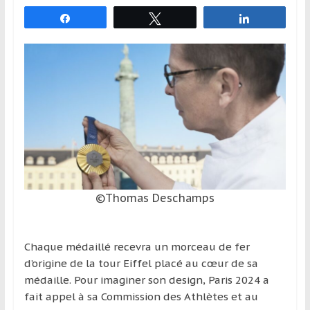
et
Partagez
Tweetez
Partagez
à
l’étranger
pour
assouvir
leur
passion,
tout
en
profitant
de
la
©Thomas Deschamps
découverte
culturelle
d’un
Chaque médaillé recevra un morceau de fer
pays
d’origine de la tour Eiffel placé au cœur de sa
/
médaille. Pour imaginer son design, Paris 2024 a
d’une
fait appel à sa Commission des Athlètes et au