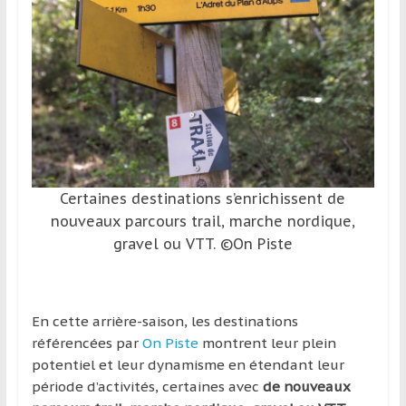
et
à
l’étranger
pour
assouvir
leur
passion,
tout
en
Certaines destinations s’enrichissent de
profitant
nouveaux parcours trail, marche nordique,
de
gravel ou VTT. ©On Piste
la
découverte
culturelle
d’un
En cette arrière-saison, les destinations
pays
référencées par
On Piste
montrent leur plein
/
potentiel et leur dynamisme en étendant leur
d’une
période d’activités, certaines avec
de nouveaux