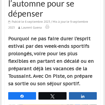
l’automne pour se
qui
s’adresse
dépenser
aux
voyageurs
Publié le 6 septembre 2023
/ Mis à jour le 9 septembre
ponctuels
2023
Laurent Guena
ou
réguliers,
Pourquoi ne pas faire durer l’esprit
pratiquants,
estival par des week-ends sportifs
passionnés
prolongés, voire pour les plus
ou
simples
flexibles en partant en décalé ou en
spectateurs
préparant déjà les vacances de la
de
Toussaint. Avec On Piste, on prépare
sport,
qui
sa sortie ou son séjour sportif.
se
déplacent
Partagez
Tweetez
Partagez
en
France