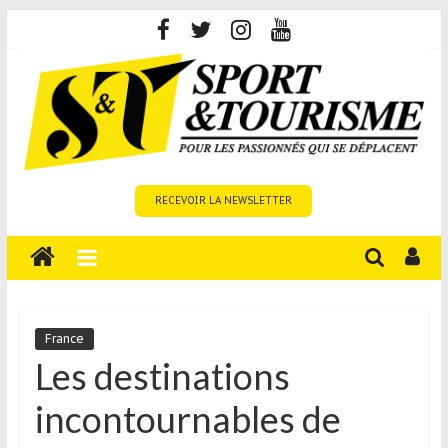
Skip
to
content
Sport
RECEVOIR LA NEWSLETTER
et
Tourisme
est
un
site
média
France
sur
Les destinations
le
incontournables de
tourisme
sportif