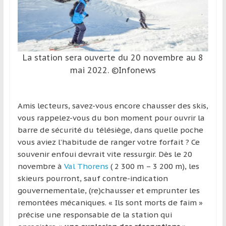
et
à
l’étranger
pour
La station sera ouverte du 20 novembre au 8
assouvir
leur
mai 2022. ©Infonews
passion,
tout
Amis lecteurs, savez-vous encore chausser des skis,
en
vous rappelez-vous du bon moment pour ouvrir la
profitant
barre de sécurité du télésiège, dans quelle poche
de
vous aviez l’habitude de ranger votre forfait ? Ce
la
souvenir enfoui devrait vite ressurgir. Dès le 20
découverte
novembre à
Val Thorens
( 2 300 m – 3 200 m), les
culturelle
skieurs pourront, sauf contre-indication
d’un
gouvernementale, (re)chausser et emprunter les
pays
remontées mécaniques. « Ils sont morts de faim »
/
précise une responsable de la station qui
d’une