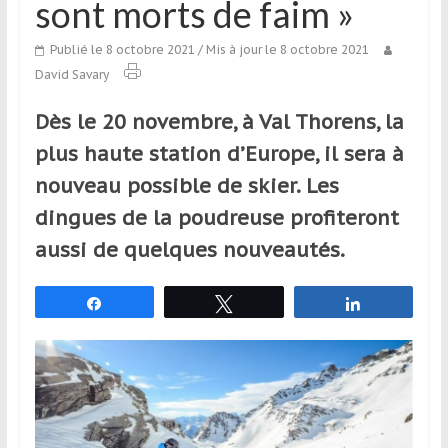
sont morts de faim »
qui
s’adresse
Publié le 8 octobre 2021
/ Mis à jour le 8 octobre 2021
aux
David Savary
voyageurs
ponctuels
Dès le 20 novembre, à Val Thorens, la
ou
plus haute station d’Europe, il sera à
réguliers,
pratiquants,
nouveau possible de skier. Les
passionnés
dingues de la poudreuse profiteront
ou
aussi de quelques nouveautés.
simples
spectateurs
de
Partagez
Tweetez
Partagez
sport,
qui
se
déplacent
en
France