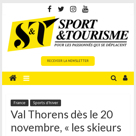
Skip
to
content
Sport
RECEVOIR LA NEWSLETTER
et
Tourisme
est
un
site
média
France
Sports d'hiver
sur
Val Thorens dès le 20
le
novembre, « les skieurs
tourisme
sportif