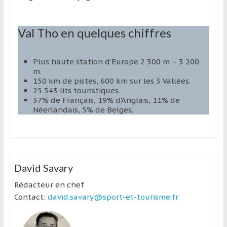
Val Tho en quelques chiffres
Plus haute station d’Europe 2 300 m – 3 200
m.
150 km de pistes, 600 km sur les 3 Vallées.
25 543 lits touristiques.
37% de Français, 19% d’Anglais, 11% de
Néerlandais, 5% de Belges.
David Savary
Rédacteur en chef
Contact:
david.savary@sport-et-tourisme.fr