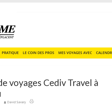
PRATIQUE
LE COIN DES PROS
MES VOYAGES AVEC
CALENDR
de voyages Cediv Travel à
u
1
David Savary