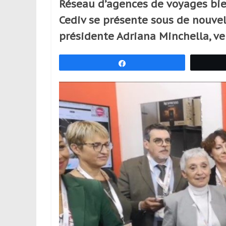
Réseau d’agences de voyages bie
réguliers,
Cediv se présente sous de nouvell
pratiquants,
passionnés
présidente Adriana Minchella, ve
ou
simples
Partagez
spectateurs
de
sport,
qui
se
déplacent
en
France
et
à
l’étranger
pour
assouvir