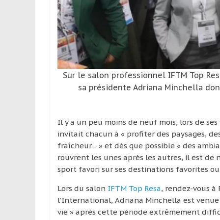
leur
passion,
tout
en
profitant
de
la
Sur le salon professionnel IFTM Top Res
découverte
sa présidente Adriana Minchella don
culturelle
d’un
pays
Il y a un peu moins de neuf mois, lors de ses
/
invitait chacun à « profiter des paysages, des
d’une
fraîcheur… » et dès que possible « des ambian
région
rouvrent les unes après les autres, il est de
sport favori sur ses destinations favorites ou
Lors du salon
IFTM Top Resa
, rendez-vous à 
l’International, Adriana Minchella est venue
vie » après cette période extrêmement diffic