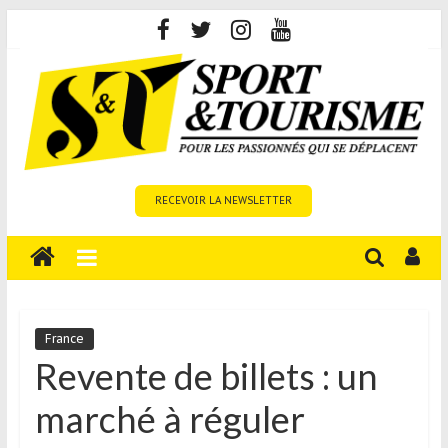
Skip
to
content
Sport
RECEVOIR LA NEWSLETTER
et
Tourisme
est
un
site
média
France
sur
Revente de billets : un
le
marché à réguler
tourisme
sportif