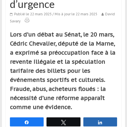
d’urgence
qui
s’adresse
Publié le 22 mars 2025
/ Mis à jour le 22 mars 2025
David
aux
Savary
voyageurs
ponctuels
Lors d’un débat au Sénat, le 20 mars,
ou
Cédric Chevalier, député de la Marne,
réguliers,
pratiquants,
a exprimé sa préoccupation face à la
passionnés
revente illégale et la spéculation
ou
tarifaire des billets pour les
simples
spectateurs
événements sportifs et culturels.
de
Fraude, abus, acheteurs floués : la
sport,
nécessité d’une réforme apparaît
qui
se
comme une évidence.
déplacent
en
Partagez
Tweetez
Partagez
France