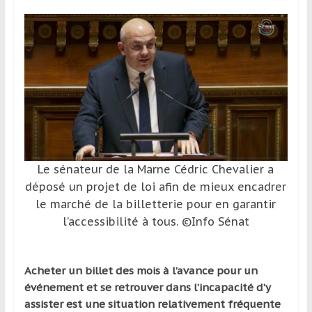
et
à
l’étranger
pour
assouvir
leur
passion,
tout
en
profitant
Le sénateur de la Marne Cédric Chevalier a
de
déposé un projet de loi afin de mieux encadrer
la
le marché de la billetterie pour en garantir
découverte
l’accessibilité à tous. ©Info Sénat
culturelle
d’un
pays
Acheter un billet des mois à l’avance pour un
/
événement et se retrouver dans l’incapacité d’y
d’une
assister est une situation relativement fréquente