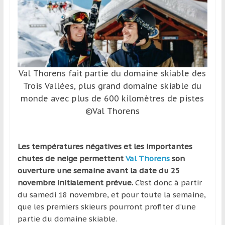
et
à
l’étranger
pour
assouvir
leur
Val Thorens fait partie du domaine skiable des
passion,
Trois Vallées, plus grand domaine skiable du
tout
monde avec plus de 600 kilomètres de pistes
en
©Val Thorens
profitant
de
la
Les températures négatives et les importantes
découverte
chutes de neige permettent
Val Thorens
son
culturelle
ouverture une semaine avant la date du 25
d’un
novembre initialement prévue.
C’est donc à partir
pays
du samedi 18 novembre, et pour toute la semaine,
/
que les premiers skieurs pourront profiter d’une
d’une
partie du domaine skiable.