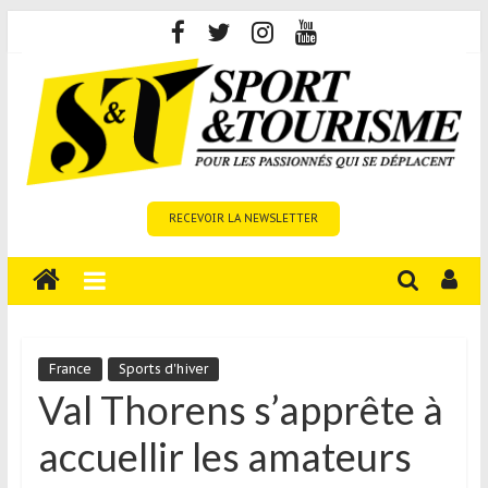
Skip
to
content
Sport
RECEVOIR LA NEWSLETTER
et
Tourisme
est
un
site
média
France
Sports d'hiver
sur
Val Thorens s’apprête à
le
accuellir les amateurs
tourisme
sportif