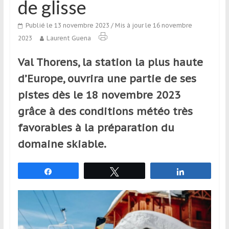
de glisse
qui
s’adresse
Publié le 13 novembre 2023
/ Mis à jour le 16 novembre
aux
2023
Laurent Guena
voyageurs
ponctuels
Val Thorens, la station la plus haute
ou
d’Europe, ouvrira une partie de ses
réguliers,
pratiquants,
pistes dès le 18 novembre 2023
passionnés
grâce à des conditions météo très
ou
favorables à la préparation du
simples
spectateurs
domaine skiable.
de
sport,
Partagez
Tweetez
Partagez
qui
se
déplacent
en
France