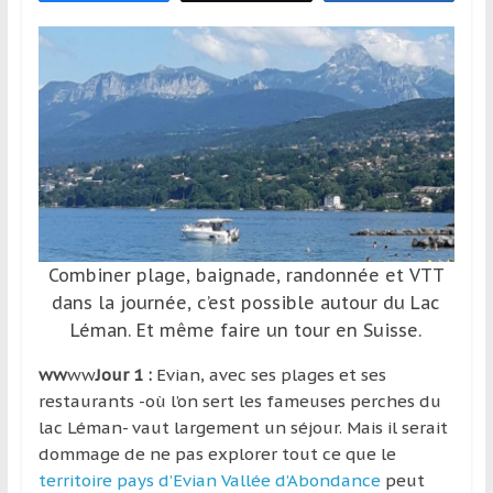
et
à
l’étranger
pour
assouvir
leur
passion,
tout
en
profitant
Combiner plage, baignade, randonnée et VTT
de
dans la journée, c’est possible autour du Lac
la
Léman. Et même faire un tour en Suisse.
découverte
culturelle
ww
ww
Jour 1 :
Evian, avec ses plages et ses
d’un
restaurants -où l’on sert les fameuses perches du
pays
lac Léman- vaut largement un séjour. Mais il serait
/
dommage de ne pas explorer tout ce que le
d’une
territoire pays d’Evian Vallée d’Abondance
peut