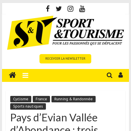
Skip
to
content
Sport
RECEVOIR LA NEWSLETTER
et
Tourisme
est
un
site
média
Cyclisme
France
Running & Randonnée
sur
Sports nautiques
le
Pays d’Evian Vallée
tourisme
d’Abondance : trois
sportif