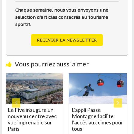
Chaque semaine, nous vous envoyons une
sélection d'articles consacrés au tourisme
sportif.
RECEVOIR LA NEWSLETTER
Vous pourriez aussi aimer
ure un
L’appli Passe
A la découverte
re avec
Montagne facilite
Haut-Doubs ave
e sur
l’accès aux cimes pour
randonnées
tous
imaginées par le