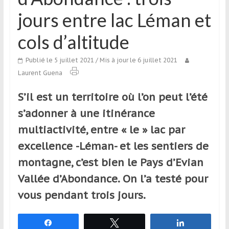
qui
jours entre lac Léman et
s’adresse
aux
cols d’altitude
voyageurs
ponctuels
Publié le 5 juillet 2021
/ Mis à jour le 6 juillet 2021
ou
Laurent Guena
réguliers,
pratiquants,
S’il est un territoire où l’on peut l’été
passionnés
s’adonner à une itinérance
ou
simples
multiactivité, entre « le » lac par
spectateurs
excellence -Léman- et les sentiers de
de
montagne, c’est bien le Pays d’Evian
sport,
qui
Vallée d’Abondance. On l’a testé pour
se
vous pendant trois jours.
déplacent
en
Partagez
Tweetez
Partagez
France