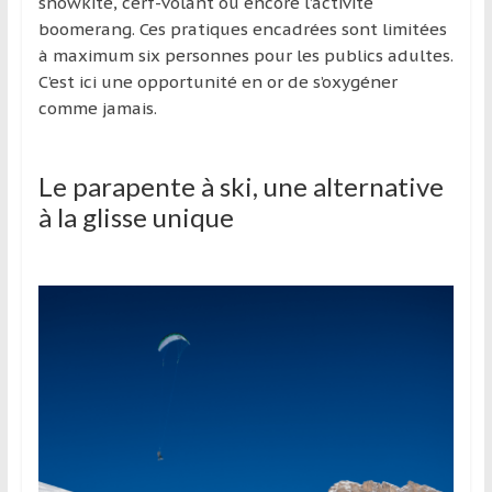
région
snowkite, cerf-volant ou encore l’activité
boomerang. Ces pratiques encadrées sont limitées
à maximum six personnes pour les publics adultes.
C’est ici une opportunité en or de s’oxygéner
comme jamais.
Le parapente à ski, une alternative
à la glisse unique