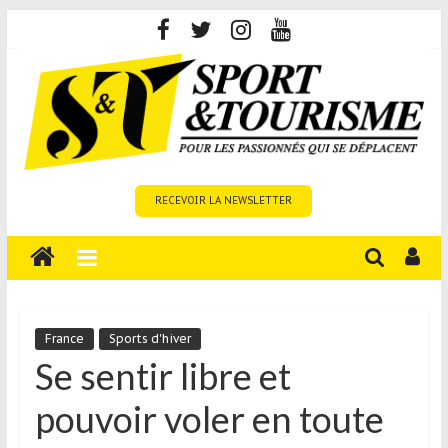
Skip
to
content
Sport
RECEVOIR LA NEWSLETTER
et
Tourisme
est
un
site
média
France
Sports d'hiver
sur
Se sentir libre et
le
pouvoir voler en toute
tourisme
sportif