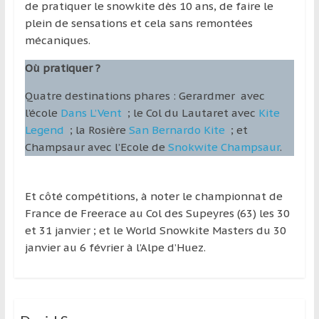
de pratiquer le snowkite dès 10 ans, de faire le
plein de sensations et cela sans remontées
mécaniques.
Où pratiquer ?
Quatre destinations phares : Gerardmer avec
l’école
Dans L’Vent
; le Col du Lautaret avec
Kite
Legend
; la Rosière
San Bernardo Kite
; et
Champsaur avec l’Ecole de
Snokwite Champsaur
.
Et côté compétitions, à noter le championnat de
France de Freerace au Col des Supeyres (63) les 30
et 31 janvier ; et le World Snowkite Masters du 30
janvier au 6 février à l’Alpe d’Huez.