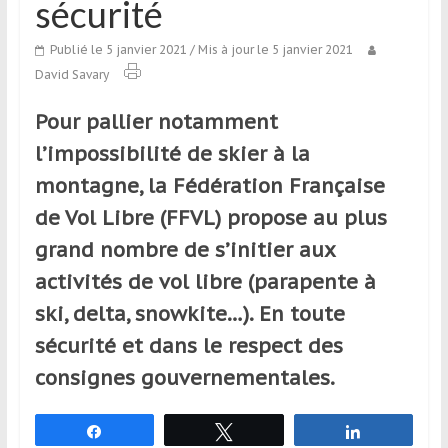
sécurité
qui
s’adresse
Publié le 5 janvier 2021
/ Mis à jour le 5 janvier 2021
aux
David Savary
voyageurs
ponctuels
Pour pallier notamment
ou
l’impossibilité de skier à la
réguliers,
pratiquants,
montagne, la Fédération Française
passionnés
de Vol Libre (FFVL) propose au plus
ou
grand nombre de s’initier aux
simples
spectateurs
activités de vol libre (parapente à
de
ski, delta, snowkite…). En toute
sport,
sécurité et dans le respect des
qui
se
consignes gouvernementales.
déplacent
en
Partagez
Tweetez
Partagez
France