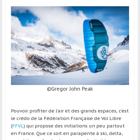
et
à
l’étranger
pour
assouvir
leur
passion,
tout
en
profitant
de
la
©Gregor John Peak
découverte
culturelle
d’un
Pouvoir profiter de l’air et des grands espaces, c’est
pays
le crédo de la Fédération Française de Vol Libre
/
(
FFVL
) qui propose des initiations un peu partout
d’une
en France. Que ce soit en parapente à ski, delta,