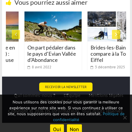
Vous pourriez aussi aimer
que en
On part pédaler dans
Brides-les-Bains s
e) :
le pays d’Evian Vallée
compare à la Tour
Meuse
d’Abondance
Eiffel
8 avril 2022
3 décembre 2025
RECEVOIR LA NEWSLETTER
Qui sommes-nous ?
L’Equipe
Mentions légales
Politique-de-Confidentialité
Nous utilisons des cookies pour vous garantir la meilleure
expérience sur notre site web. Si vous continuez à utiliser ce
Copyright © 2026 DS Informations. Tous droits réservés.
site, nous supposerons que vous en êtes satisfait.
Politique de
confidentialité
Oui
Non