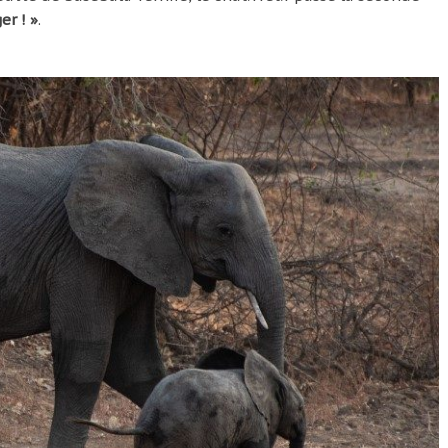
er ! »
.