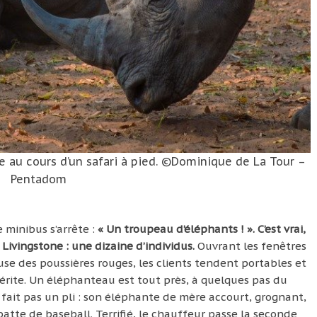
e au cours d’un safari à pied. ©Dominique de La Tour –
Pentadom
 minibus s’arrête :
« Un troupeau d’éléphants ! ». C’est vrai,
 Livingstone : une dizaine d’individus.
Ouvrant les fenêtres
use des poussières rouges, les clients tendent portables et
térite. Un éléphanteau est tout près, à quelques pas du
 fait pas un pli : son éléphante de mère accourt, grognant,
tte de baseball. Terrifié, le chauffeur passe la seconde