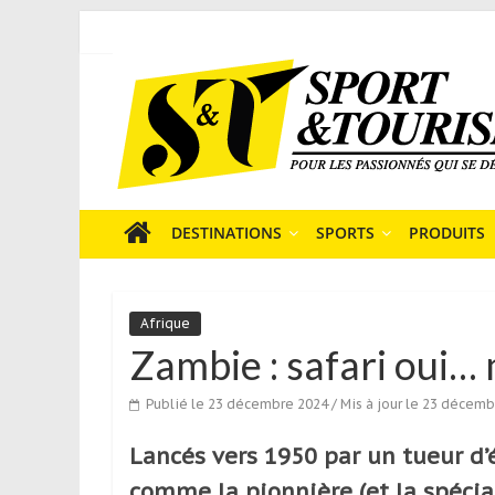
Skip
to
Sport
content
et
Tourisme
est
un
site
média
DESTINATIONS
SPORTS
PRODUITS
sur
le
tourisme
Afrique
sportif
Zambie : safari oui… 
qui
s’adresse
Publié le 23 décembre 2024
/ Mis à jour le 23 décem
aux
voyageurs
Lancés vers 1950 par un tueur d’
ponctuels
ou
comme la pionnière (et la spécial