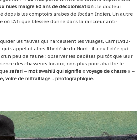
aux nues malgré 60 ans de décolonisation
: le docteur
sé depuis les comptoirs arabes de l’océan Indien. Un autre
re où l’Afrique blessée donne dans la rancœur anti-
quider les fauves qui harcelaient les villages, Carr (1912-
ui s’appelait alors Rhodésie du Nord : il a eu l’idée qui
é d’un peu de faune : observer les bébêtes plutôt que leur
érience des chasseurs locaux, non plus pour abattre le
 que
safari – mot swahili qui signifie « voyage de chasse » –
, voire de mitraillage… photographique.