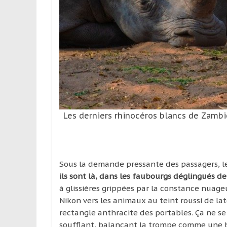
leur
passion,
tout
en
profitant
de
la
découverte
culturelle
d’un
Les derniers rhinocéros blancs de Zambi
pays
/
d’une
région
Sous la demande pressante des passagers, le
ils sont là, dans les faubourgs déglingués de
à glissières grippées par la constance nuage
Nikon vers les animaux au teint roussi de la
rectangle anthracite des portables. Ça ne se
soufflant, balançant la trompe comme une ba