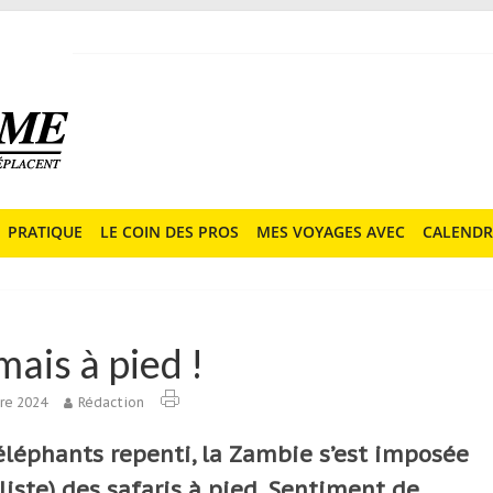
PRATIQUE
LE COIN DES PROS
MES VOYAGES AVEC
CALENDR
mais à pied !
bre 2024
Rédaction
éléphants repenti, la Zambie s’est imposée
iste) des safaris à pied. Sentiment de