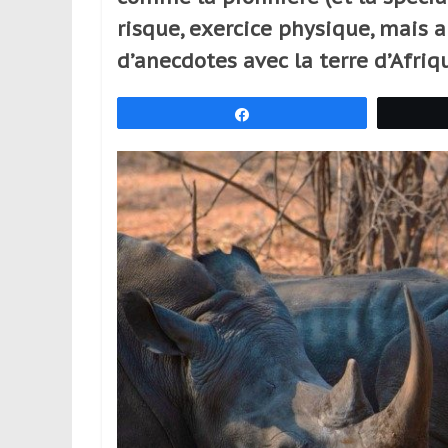
réguliers,
risque, exercice physique, mais au
pratiquants,
d’anecdotes avec la terre d’Afriq
passionnés
ou
simples
Partagez
spectateurs
de
sport,
qui
se
déplacent
en
France
et
à
l’étranger
pour
assouvir