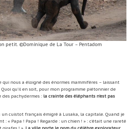
son petit. ©Dominique de La Tour – Pentadom
esse qui nous a éloigné des énormes mammifères – laissant
. Quoi qu’il en soit, pour mon programme piétonnier de
ue des pachydermes :
la crainte des éléphants n’est pas
 un cuistot français émigré à Lusaka, la capitale. Quand je
 : « Papa ! Papa ! Regarde : un chien ! » : c’était une rareté
 girafes ! ».
La ville porte le nom du célèbre explorateur