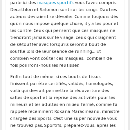
parle ici des
masques sportifs
vous l’avez compris.
et
Decathlon et Salomon sont sur les rangs. D’autres
à
acteurs devraient se dévoiler. Comme toujours dès
l’étranger
qu’on nous impose quelque chose, il y a les pour et
pour
les contre. Ceux qui pensent que ces masques ne
assouvir
tiendront jamais sur le visage, ceux qui craignent
leur
de s’étouffer avec lorsqu’ils seront à bout de
passion,
souffle lors de leur séance de running… Et
tout
combien vont coûter ces masques, combien de
en
fois pourrons-nous les réutiliser.
profitant
de
Enfin tout de même, si ces bouts de tissus
la
finissent par être certifiés, validés, homologués,
découverte
voilà qui devrait permettre la réouverture des
culturelle
salles de sport et la reprise des activités pour les
d’un
mineurs et les adultes en milieu fermé, comme l’a
pays
rappelé récemment Roxana Maracineanu, ministre
/
chargée des Sports. C’est une super nouvelle vous
d’une
ne trouvez pas. Sportifs, préparez-vous, après les