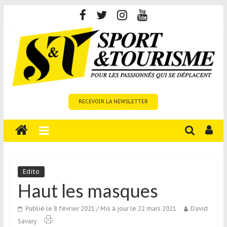
Skip
to
content
Sport
RECEVOIR LA NEWSLETTER
et
Tourisme
est
un
site
média
Edito
sur
Haut les masques
le
tourisme
Publié le 8 février 2021
/ Mis à jour le 22 mars 2021
David
sportif
Savary