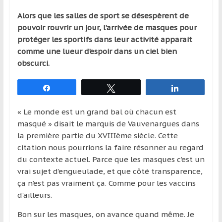
qui
Alors que les salles de sport se désespèrent de
s’adresse
pouvoir rouvrir un jour, l’arrivée de masques pour
aux
protéger les sportifs dans leur activité apparait
voyageurs
comme une lueur d’espoir dans un ciel bien
ponctuels
obscurci.
ou
réguliers,
Partagez
Tweetez
Partagez
pratiquants,
passionnés
« Le monde est un grand bal où chacun est
ou
masqué » disait le marquis de Vauvenargues dans
simples
la première partie du XVIIIème siècle. Cette
spectateurs
citation nous pourrions la faire résonner au regard
de
du contexte actuel. Parce que les masques c’est un
sport,
vrai sujet d’engueulade, et que côté transparence,
qui
ça n’est pas vraiment ça. Comme pour les vaccins
se
d’ailleurs.
déplacent
en
Bon sur les masques, on avance quand même. Je
France