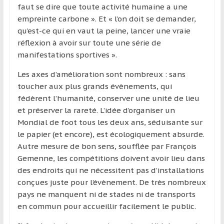
faut se dire que toute activité humaine a une
et
empreinte carbone ». Et « l’on doit se demander,
à
qu’est-ce qui en vaut la peine, lancer une vraie
l’étranger
réflexion à avoir sur toute une série de
pour
manifestations sportives ».
assouvir
leur
Les axes d’amélioration sont nombreux : sans
passion,
toucher aux plus grands évènements, qui
tout
fédèrent l’humanité, conserver une unité de lieu
en
et préserver la rareté. L’idée d’organiser un
profitant
Mondial de foot tous les deux ans, séduisante sur
de
le papier (et encore), est écologiquement absurde.
la
Autre mesure de bon sens, soufflée par François
découverte
Gemenne, les compétitions doivent avoir lieu dans
culturelle
des endroits qui ne nécessitent pas d’installations
d’un
conçues juste pour l’évènement. De très nombreux
pays
pays ne manquent ni de stades ni de transports
/
en commun pour accueillir facilement le public.
d’une