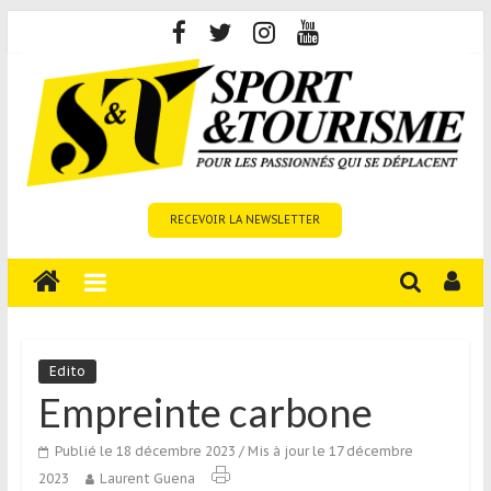
Skip
to
content
Sport
RECEVOIR LA NEWSLETTER
et
Tourisme
est
un
site
média
Edito
sur
Empreinte carbone
le
tourisme
Publié le 18 décembre 2023
/ Mis à jour le 17 décembre
sportif
2023
Laurent Guena