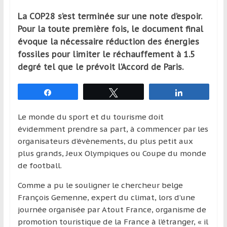
qui
La COP28 s’est terminée sur une note d’espoir.
s’adresse
Pour la toute première fois, le document final
aux
évoque la nécessaire réduction des énergies
voyageurs
ponctuels
fossiles pour limiter le réchauffement à 1.5
ou
degré tel que le prévoit l’Accord de Paris.
réguliers,
pratiquants,
Partagez
Tweetez
Partagez
passionnés
ou
Le monde du sport et du tourisme doit
simples
évidemment prendre sa part, à commencer par les
spectateurs
organisateurs d’évènements, du plus petit aux
de
plus grands, Jeux Olympiques ou Coupe du monde
sport,
de football.
qui
Comme a pu le souligner le chercheur belge
se
François Gemenne, expert du climat, lors d’une
déplacent
journée organisée par Atout France, organisme de
en
promotion touristique de la France à l’étranger, « il
France