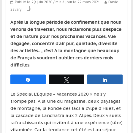
Publié le 29 juin 2020
/ Mis à jour le 22 mars 2021
David
qui
Savary
s’adresse
aux
Après la longue période de confinement que nous
voyageurs
venons de traverser, nous réclamons plus d’espace
ponctuels
et de nature pour nos prochaines vacances. Vue
ou
dégagée, concentré d’air pur, quiétude, diversité
réguliers,
des activités…, c’est à la montagne que beaucoup
pratiquants,
de Français voudront oublier ces derniers mois
passionnés
difficiles.
ou
simples
Partagez
Tweetez
Partagez
spectateurs
de
Le Spécial L’Equipe « Vacances 2020 » ne s’y
sport,
trompe pas. A la Une du magazine, deux paysages
qui
de montagne, la Ronde des lacs à l’Alpe d’Huez, et
se
la cascade de Lanchatra aux 2 Alpes. Deux visuels
déplacent
rafraichissants qui invitent à une expérience (sûre)
en
vitaminée. Car la tendance cet été est au séjour
France