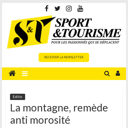
Skip
to
content
Sport
RECEVOIR LA NEWSLETTER
et
Tourisme
est
un
site
média
Edito
sur
La montagne, remède
le
anti morosité
tourisme
sportif