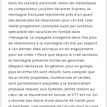
dans les stations d’altitude. Selon les statistiques
et
du comparateur Location Vacances Express, la
à
montagne française représente près d’un quart
l’étranger
des demandes de réservation pour cet été. Une
pour
réelle progression constatée aussi par Locatour,
assouvir
spécialiste des vacances en famille dans
leur
l’Hexagone. Le voyagiste enregistre deux fois plus
passion,
de réservations à la montagne cet été par rapport
tout
à l’an dernier. Mais pourquoi un tel engouement
en
pour les cimes ? Parce que depuis la crise sanitaire,
profitant
la montagne présente toutes les garanties
de
d’espace nécessaire. En général, plus on grimpe,
la
plus les effectifs sont réduits. Sans compter que
découverte
les activités proposées, nombreuses et variées,
culturelle
sont parfaitement adaptées à la distanciation
d’un
physique requise. Aux Sybelles, petite station au
pays
cœur de la Maurienne en Savoie, le VTT est roi. On
/
y recense pas moins d’une dizaine de tracés pour
d’une
la descente, une vingtaine de circuits pour le cross