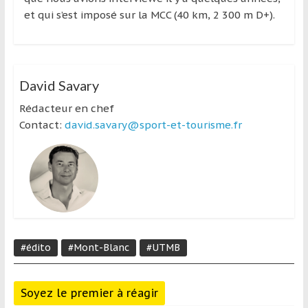
et qui s’est imposé sur la MCC (40 km, 2 300 m D+).
David Savary
Rédacteur en chef
Contact:
david.savary@sport-et-tourisme.fr
#édito
#Mont-Blanc
#UTMB
Soyez le premier à réagir