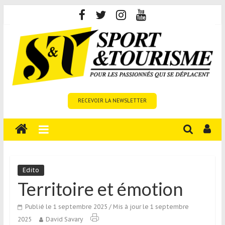
Skip
to
content
Sport
RECEVOIR LA NEWSLETTER
et
Tourisme
est
un
site
média
Edito
sur
Territoire et émotion
le
tourisme
Publié le 1 septembre 2025
/ Mis à jour le 1 septembre
sportif
2025
David Savary