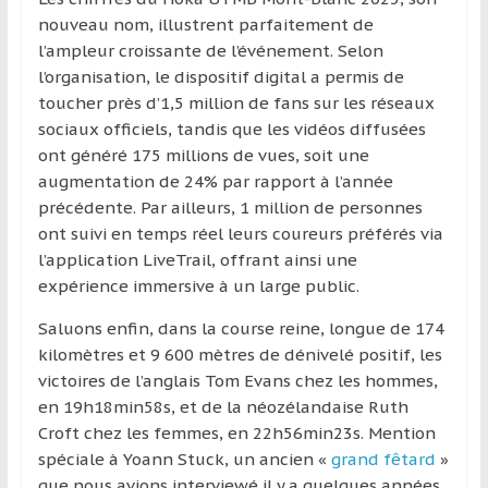
région
nouveau nom, illustrent parfaitement de
l’ampleur croissante de l’événement. Selon
l’organisation, le dispositif digital a permis de
toucher près d’1,5 million de fans sur les réseaux
sociaux officiels, tandis que les vidéos diffusées
ont généré 175 millions de vues, soit une
augmentation de 24% par rapport à l’année
précédente. Par ailleurs, 1 million de personnes
ont suivi en temps réel leurs coureurs préférés via
l’application LiveTrail, offrant ainsi une
expérience immersive à un large public.
Saluons enfin, dans la course reine, longue de 174
kilomètres et 9 600 mètres de dénivelé positif, les
victoires de l’anglais Tom Evans chez les hommes,
en 19h18min58s, et de la néozélandaise Ruth
Croft chez les femmes, en 22h56min23s. Mention
spéciale à Yoann Stuck, un ancien «
grand fêtard
»
que nous avions interviewé il y a quelques années,