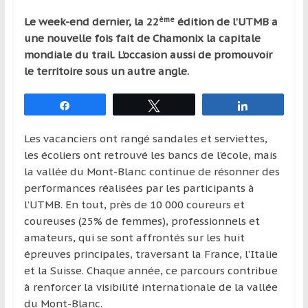
qui
ème
Le week-end dernier, la 22
édition de l’UTMB a
s’adresse
une nouvelle fois fait de Chamonix la capitale
aux
mondiale du trail. L’occasion aussi de promouvoir
voyageurs
le territoire sous un autre angle.
ponctuels
ou
Partagez
Tweetez
Partagez
réguliers,
pratiquants,
Les vacanciers ont rangé sandales et serviettes,
passionnés
les écoliers ont retrouvé les bancs de l’école, mais
ou
la vallée du Mont-Blanc continue de résonner des
simples
performances réalisées par les participants à
spectateurs
l’UTMB. En tout, près de 10 000 coureurs et
de
coureuses (25% de femmes), professionnels et
sport,
amateurs, qui se sont affrontés sur les huit
qui
épreuves principales, traversant la France, l’Italie
se
et la Suisse. Chaque année, ce parcours contribue
déplacent
à renforcer la visibilité internationale de la vallée
en
du Mont-Blanc.
France