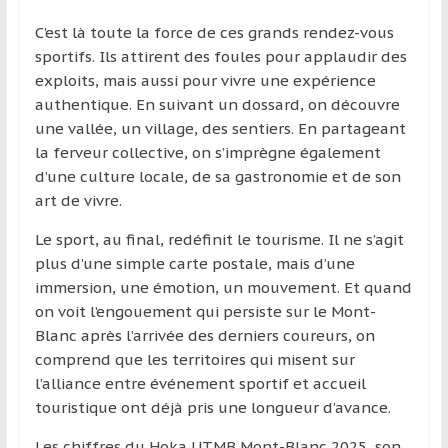
et
C’est là toute la force de ces grands rendez-vous
à
sportifs. Ils attirent des foules pour applaudir des
l’étranger
exploits, mais aussi pour vivre une expérience
pour
authentique. En suivant un dossard, on découvre
assouvir
une vallée, un village, des sentiers. En partageant
leur
la ferveur collective, on s’imprègne également
passion,
d’une culture locale, de sa gastronomie et de son
tout
art de vivre.
en
profitant
Le sport, au final, redéfinit le tourisme. Il ne s’agit
de
plus d’une simple carte postale, mais d’une
la
immersion, une émotion, un mouvement. Et quand
découverte
on voit l’engouement qui persiste sur le Mont-
culturelle
Blanc après l’arrivée des derniers coureurs, on
d’un
comprend que les territoires qui misent sur
pays
l’alliance entre événement sportif et accueil
/
touristique ont déjà pris une longueur d’avance.
d’une
Les chiffres du Hoka UTMB Mont-Blanc 2025, son