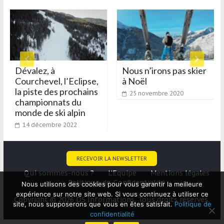
Dévalez, à
Nous n’irons pas skier
Courchevel, l’Eclipse,
à Noël
la piste des prochains
25 novembre 2020
championnats du
monde de ski alpin
14 décembre 2022
RECEVOIR LA NEWSLETTER
Qui sommes-nous ?
L’Equipe
Mentions légales
Politique-de-Confidentialité
Nous utilisons des cookies pour vous garantir la meilleure
expérience sur notre site web. Si vous continuez à utiliser ce
Copyright © 2026 DS Informations. Tous droits réservés.
site, nous supposerons que vous en êtes satisfait.
Politique de
confidentialité