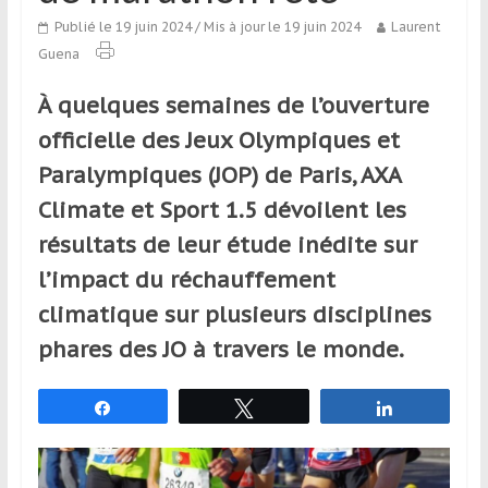
qui
Publié le 19 juin 2024
/ Mis à jour le 19 juin 2024
Laurent
s’adresse
Guena
aux
voyageurs
À quelques semaines de l’ouverture
ponctuels
officielle des Jeux Olympiques et
ou
réguliers,
Paralympiques (JOP) de Paris, AXA
pratiquants,
Climate et Sport 1.5 dévoilent les
passionnés
résultats de leur étude inédite sur
ou
simples
l’impact du réchauffement
spectateurs
climatique sur plusieurs disciplines
de
phares des JO à travers le monde.
sport,
qui
se
Partagez
Tweetez
Partagez
déplacent
en
France