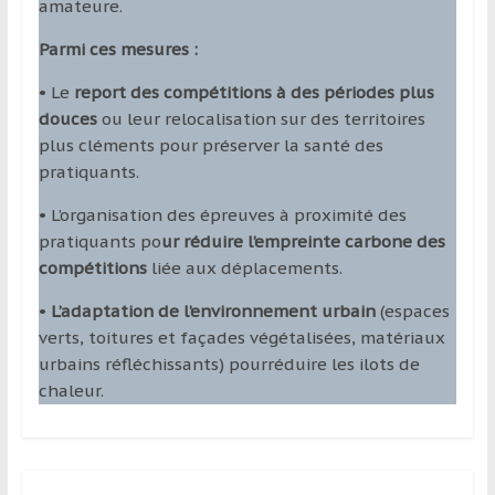
amateure.
Parmi ces mesures :
• Le
report des compétitions à des périodes plus
douces
ou leur relocalisation sur des territoires
plus cléments pour préserver la santé des
pratiquants.
• L’organisation des épreuves à proximité des
pratiquants po
ur réduire l’empreinte carbone des
compétitions
liée aux déplacements.
•
L’adaptation de l’environnement urbain
(espaces
verts, toitures et façades végétalisées, matériaux
urbains réfléchissants) pourréduire les ilots de
chaleur.