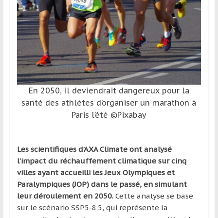
et
à
l’étranger
pour
assouvir
leur
passion,
En 2050, il deviendrait dangereux pour la
tout
santé des athlètes d’organiser un marathon à
en
profitant
Paris l’été ©Pixabay
de
la
Les scientifiques d’AXA Climate ont analysé
découverte
l’impact du réchauffement climatique sur cinq
culturelle
villes ayant accueilli les Jeux Olympiques et
d’un
Paralympiques (JOP) dans le passé, en simulant
pays
leur déroulement en 2050.
Cette analyse se base
/
sur le scénario SSP5-8.5, qui représente la
d’une