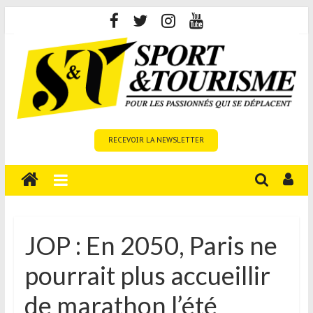
Skip
to
content
Sport
RECEVOIR LA NEWSLETTER
et
Tourisme
est
un
site
média
JOP : En 2050, Paris ne
sur
pourrait plus accueillir
le
tourisme
de marathon l’été
sportif