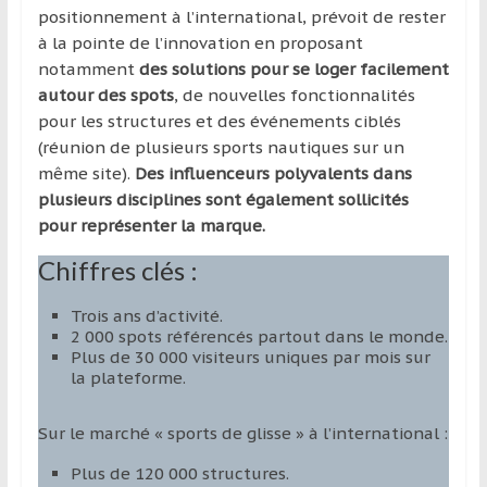
positionnement à l’international, prévoit de rester
à la pointe de l’innovation en proposant
notamment
des solutions pour se loger facilement
autour des spots
, de nouvelles fonctionnalités
pour les structures et des événements ciblés
(réunion de plusieurs sports nautiques sur un
même site).
Des influenceurs polyvalents dans
plusieurs disciplines sont également sollicités
pour représenter la marque.
Chiffres clés :
Trois ans d’activité.
2 000 spots référencés partout dans le monde.
Plus de 30 000 visiteurs uniques par mois sur
la plateforme.
Sur le marché « sports de glisse » à l’international :
Plus de 120 000 structures.