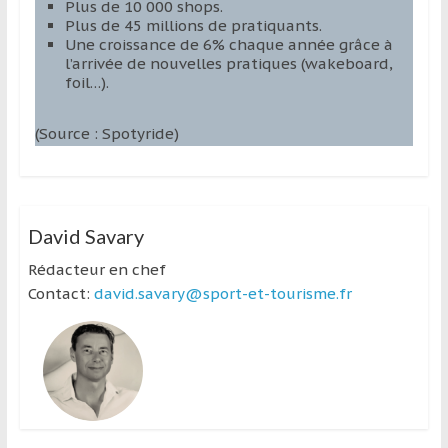
Plus de 10 000 shops.
Plus de 45 millions de pratiquants.
Une croissance de 6% chaque année grâce à
l’arrivée de nouvelles pratiques (wakeboard,
foil…).
(Source : Spotyride)
David Savary
Rédacteur en chef
Contact:
david.savary@sport-et-tourisme.fr