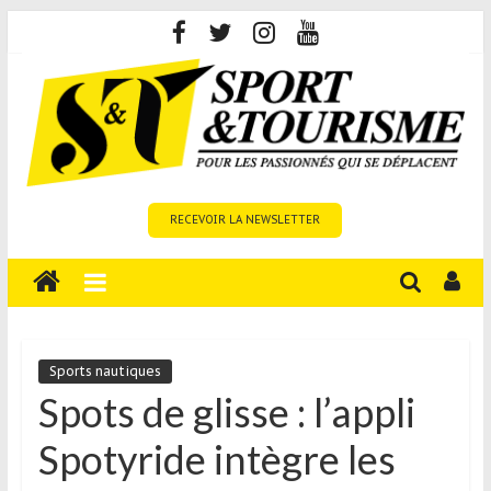
Skip
to
content
Sport
RECEVOIR LA NEWSLETTER
et
Tourisme
est
un
site
média
Sports nautiques
sur
Spots de glisse : l’appli
le
Spotyride intègre les
tourisme
sportif