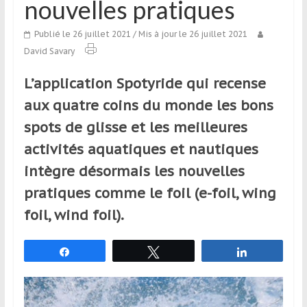
nouvelles pratiques
qui
s’adresse
Publié le 26 juillet 2021
/ Mis à jour le 26 juillet 2021
aux
David Savary
voyageurs
ponctuels
L’application Spotyride qui recense
ou
aux quatre coins du monde les bons
réguliers,
pratiquants,
spots de glisse et les meilleures
passionnés
activités aquatiques et nautiques
ou
intègre désormais les nouvelles
simples
spectateurs
pratiques comme le foil (e-foil, wing
de
foil, wind foil).
sport,
qui
Partagez
Tweetez
Partagez
se
déplacent
en
France