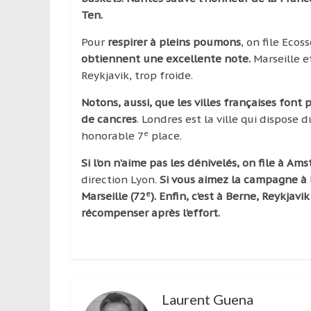
Ten.
Pour
respirer à pleins poumons
, on file Ecos
obtiennent une excellente note.
Marseille 
Reykjavik, trop froide.
Notons, aussi, que les villes françaises font
de cancres
. Londres est la ville qui dispose
e
honorable 7
place.
Si l’on n’aime pas les dénivelés, on file à A
direction Lyon.
Si vous aimez la campagne à la
e
Marseille (72
). Enfin, c’est à Berne, Reykjavi
récompenser après l’effort.
Laurent Guena