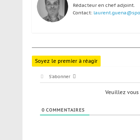
Rédacteur en chef adjoint.
Contact:
laurent.guena@spor
Soyez le premier à réagir
S’abonner
Veuillez vou
0
COMMENTAIRES