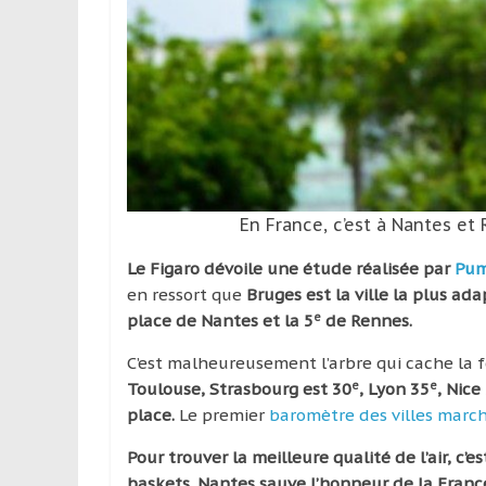
leur
passion,
tout
en
profitant
de
la
découverte
culturelle
En France, c’est à Nantes et 
d’un
pays
Le Figaro dévoile une étude réalisée par
Pu
/
en ressort que
Bruges est la ville la plus ad
d’une
e
place de Nantes et la 5
de Rennes.
région
C’est malheureusement l’arbre qui cache la fo
e
e
Toulouse, Strasbourg est 30
, Lyon 35
, Nice
place.
Le premier
baromètre des villes marc
Pour trouver la meilleure qualité de l’air, c’
baskets. Nantes sauve l’honneur de la France