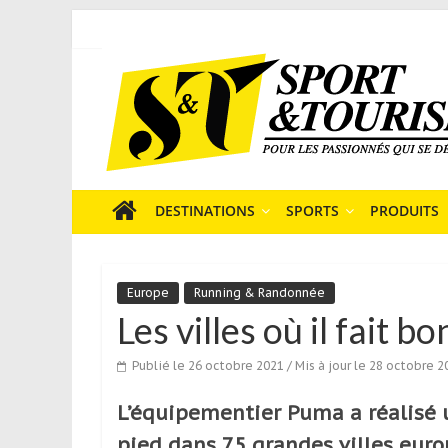
Skip
to
Sport
content
et
Tourisme
est
un
site
média
DESTINATIONS
SPORTS
PRODUITS
sur
le
tourisme
Europe
Running & Randonnée
sportif
Les villes où il fait 
qui
s’adresse
Publié le 26 octobre 2021
/ Mis à jour le 28 octobre 2
aux
voyageurs
L’équipementier Puma a réalisé u
ponctuels
ou
pied dans 75 grandes villes euro