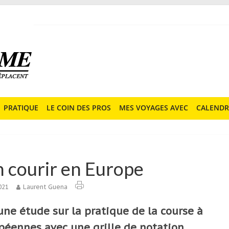
PRATIQUE
LE COIN DES PROS
MES VOYAGES AVEC
CALENDR
bon courir en Europe
021
Laurent Guena
ne étude sur la pratique de la course à
péennes avec une grille de notation