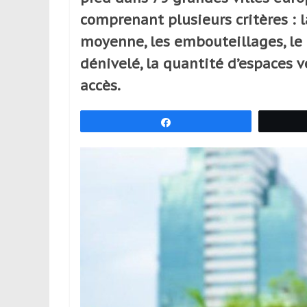
réguliers,
comprenant plusieurs critères : l
pratiquants,
moyenne, les embouteillages, le 
passionnés
ou
dénivelé, la quantité d’espaces v
simples
accès.
spectateurs
de
Partagez
sport,
qui
se
déplacent
en
France
et
à
l’étranger
pour
assouvir