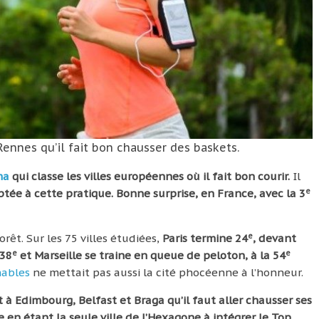
Rennes qu’il fait bon chausser des baskets.
ma
qui classe les villes européennes où il fait bon courir.
Il
e
aptée à cette pratique. Bonne surprise, en France, avec la 3
e
rêt. Sur les 75 villes étudiées,
Paris termine 24
, devant
e
e
 38
et Marseille se traine en queue de peloton, à la 54
hables
ne mettait pas aussi la cité phocéenne à l’honneur.
est à Edimbourg, Belfast et Braga qu’il faut aller chausser ses
 en étant la seule ville de l’Hexagone à intégrer le Top