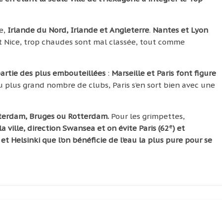
se,
Irlande du Nord, Irlande et Angleterre
.
Nantes et Lyon
et Nice, trop chaudes sont mal classée, tout comme
 partie des plus embouteillées
:
Marseille et Paris font figure
 du plus grand nombre de clubs, Paris s’en sort bien avec une
msterdam, Bruges ou Rotterdam.
Pour les grimpettes,
e
 ville, direction Swansea et on évite Paris (62
) et
k et Helsinki que l’on bénéficie de l’eau la plus pure pour se