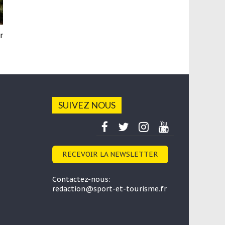
A la découverte du Haut-Doubs avec des
randonnées imaginées par le fromage Morbier
14 mai 2021
SUIVEZ NOUS
RECEVOIR LA NEWSLETTER
Contactez-nous:
redaction@sport-et-tourisme.fr