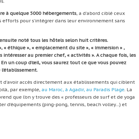
s.
ffre à quelque 5000 hébergements
, a d’abord ciblé ceux
rs efforts pour s’intégrer dans leur environnement sans
ensuite noté tous les hôtels selon huit critères.
», « éthique », « emplacement du site », « immersion » ,
s intéresser au premier chef, « activités ». A chaque fois, les
n un coup d’œil, vous saurez tout ce que vous pouvez
l’établissement.
 d’avoir accès directement aux établissements qui ciblent
voilà, par exemple,
au Maroc, à Agadir, au Paradis Plage
. La
prend que l’on y trouve des « professeurs de surf et de yoga
iter d’équipements (ping-pong, tennis, beach volley…) et