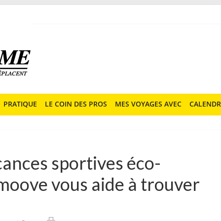
PRATIQUE
LE COIN DES PROS
MES VOYAGES AVEC
CALENDR
cances sportives éco-
moove vous aide à trouver