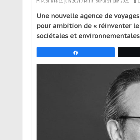
Publié le 11 juin 2021
/ Mis à jour le 11 juin 2021
L
réguliers,
pratiquants,
Une nouvelle agence de voyages 
passionnés
pour ambition de « réinventer l
ou
sociétales et environnementales 
simples
spectateurs
de
Partagez
sport,
qui
se
déplacent
en
France
et
à
l’étranger
pour
assouvir