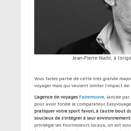
leur
passion,
tout
en
profitant
de
la
découverte
culturelle
Jean-Pierre Nadir, à l’or
d’un
pays
/
Vous faites partie de cette très grande major
d’une
voyager mais qui veulent limiter l’impact d
région
L’agence de voyages
Fairemoove
, lancée par
pour avoir fondé le comparateur Easyvoyage,
pratiquer votre sport favori, à l’autre bou
soucieux de s’intégrer à leur environnement
privilégie les fournisseurs locaux, on est s