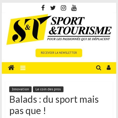
Skip
to
content
Sport
RECEVOIR LA NEWSLETTER
et
Tourisme
est
un
site
média
Innovation
Le coin des pros
sur
Balads : du sport mais
le
pas que !
tourisme
sportif