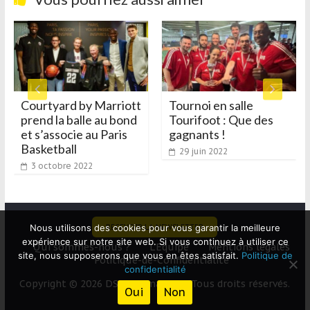
Courtyard by Marriott
Tournoi en salle
prend la balle au bond
Tourifoot : Que des
et s’associe au Paris
gagnants !
Basketball
29 juin 2022
3 octobre 2022
Nous utilisons des cookies pour vous garantir la meilleure
RECEVOIR LA NEWSLETTER
expérience sur notre site web. Si vous continuez à utiliser ce
Qui sommes-nous ?
L’Equipe
Mentions légales
site, nous supposerons que vous en êtes satisfait.
Politique de
Politique-de-Confidentialité
confidentialité
Copyright © 2026 DS Informations. Tous droits réservés.
Oui
Non