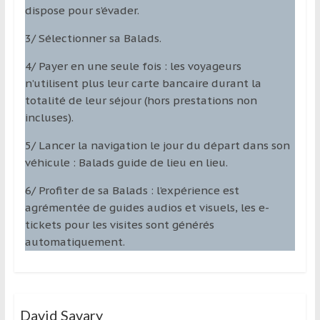
dispose pour s’évader.
3/ Sélectionner sa Balads.
4/ Payer en une seule fois : les voyageurs
n’utilisent plus leur carte bancaire durant la
totalité de leur séjour (hors prestations non
incluses).
5/ Lancer la navigation le jour du départ dans son
véhicule : Balads guide de lieu en lieu.
6/ Profiter de sa Balads : l’expérience est
agrémentée de guides audios et visuels, les e-
tickets pour les visites sont générés
automatiquement.
David Savary