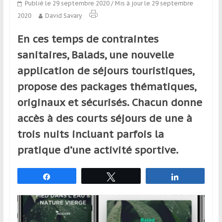
Publié le 29 septembre 2020
/ Mis à jour le 29 septembre
qui
2020
David Savary
s’adresse
aux
En ces temps de contraintes
voyageurs
ponctuels
sanitaires, Balads, une nouvelle
ou
application de séjours touristiques,
réguliers,
propose des packages thématiques,
pratiquants,
passionnés
originaux et sécurisés. Chacun donne
ou
accès à des courts séjours de une à
simples
trois nuits incluant parfois la
spectateurs
de
pratique d’une activité sportive.
sport,
qui
Partagez
Tweetez
Partagez
se
déplacent
en
France