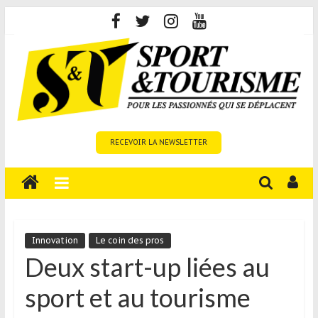
Skip
to
content
Sport
RECEVOIR LA NEWSLETTER
et
Tourisme
est
un
site
média
Innovation
Le coin des pros
sur
Deux start-up liées au
le
sport et au tourisme
tourisme
sportif