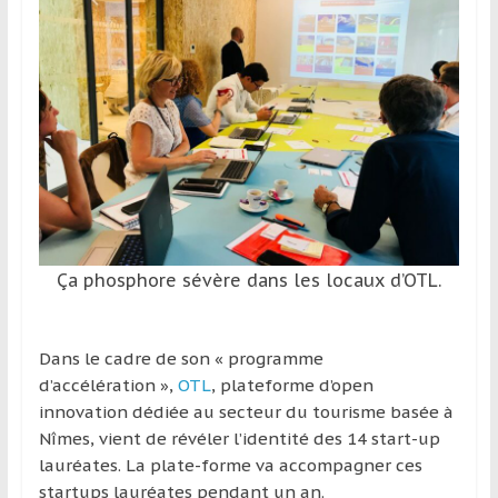
et
à
l’étranger
pour
assouvir
leur
passion,
tout
en
profitant
Ça phosphore sévère dans les locaux d’OTL.
de
la
découverte
Dans le cadre de son « programme
culturelle
d’accélération »,
OTL
, plateforme d’open
d’un
innovation dédiée au secteur du tourisme basée à
pays
Nîmes, vient de révéler l’identité des 14 start-up
/
lauréates. La plate-forme va accompagner ces
d’une
startups lauréates pendant un an.