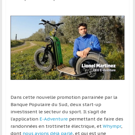
région
Dans cette nouvelle promotion parrainée par la
Banque Populaire du Sud, deux start-up
investissent le secteur du sport. Il s’agit de
l’application
E-Adventure
permettant de faire des
randonnées en trottinette électrique, et
Whympr
,
dont
nous avions déjà parlé
, et qui est une