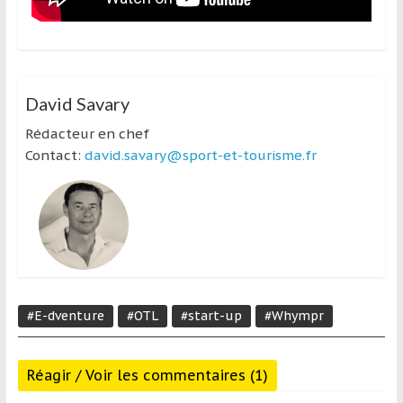
David Savary
Rédacteur en chef
Contact:
david.savary@sport-et-tourisme.fr
#E-dventure
#OTL
#start-up
#Whympr
Réagir / Voir les commentaires (1)