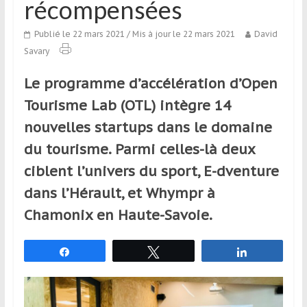
récompensées
qui
s’adresse
Publié le 22 mars 2021
/ Mis à jour le 22 mars 2021
David
aux
Savary
voyageurs
ponctuels
Le programme d’accélération d’Open
ou
Tourisme Lab (OTL) intègre 14
réguliers,
pratiquants,
nouvelles startups dans le domaine
passionnés
du tourisme. Parmi celles-là deux
ou
ciblent l’univers du sport, E-dventure
simples
spectateurs
dans l’Hérault, et Whympr à
de
Chamonix en Haute-Savoie.
sport,
qui
Partagez
Tweetez
Partagez
se
déplacent
en
France