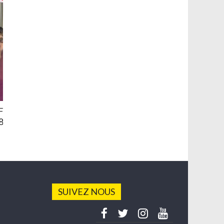
ste : « Il
« 10 km des Etoiles » 2023, beau succès, 
ant de
ambiance
20 mars 2023
SUIVEZ NOUS