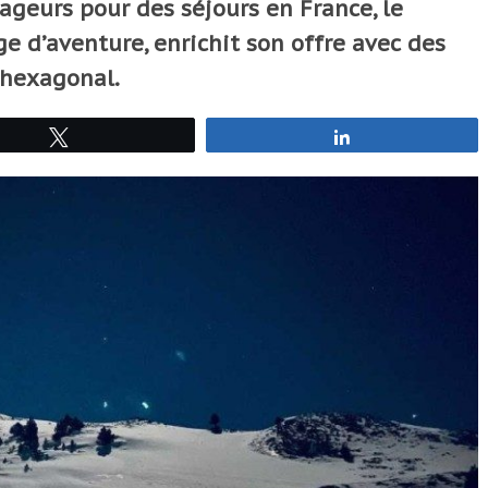
yageurs pour des séjours en France, le
ge d’aventure, enrichit son offre avec des
 hexagonal.
Tweetez
Partagez