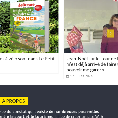
sont dans Le Petit
Jean-Noël sur le Tour de France cycli
m’est déjà arrivé de faire 80 kms av
pouvoir me garer »
17 juillet 2024
A PROPOS
Née du constat qu’il existe
de nombreuses passerelles
entre le sport et le tourisme
, l’idée de créer un site Web