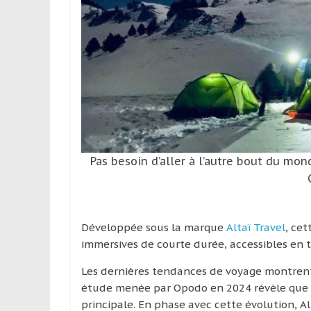
leur
passion,
tout
en
profitant
de
la
découverte
culturelle
d’un
Pas besoin d’aller à l’autre bout du mo
pays
/
d’une
région
Développée sous la marque
Altaï Travel
, ce
immersives de courte durée, accessibles en t
Les dernières tendances de voyage montrent 
étude menée par Opodo en 2024 révèle que 7
principale. En phase avec cette évolution, A