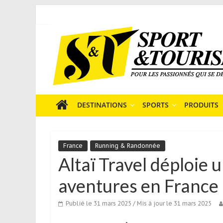
Skip
to
Sport
content
et
Tourisme
est
un
site
média
DESTINATIONS
SPORTS
PRODUITS
sur
le
tourisme
France
Running & Randonnée
sportif
Altaï Travel déploie 
qui
s’adresse
aventures en France
aux
voyageurs
Publié le 31 mars 2025
/ Mis à jour le 31 mars 2025
ponctuels
ou