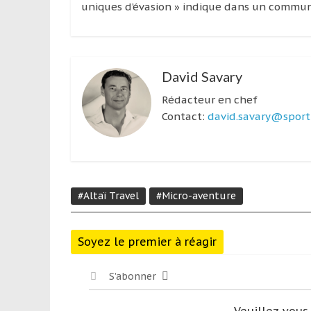
uniques d’évasion » indique dans un commun
David Savary
Rédacteur en chef
Contact:
david.savary@sport-
#Altaï Travel
#Micro-aventure
Soyez le premier à réagir
S’abonner