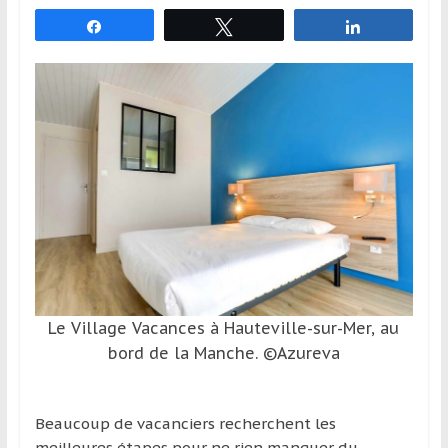
et
Partagez
Tweetez
Partagez
à
l’étranger
pour
assouvir
leur
passion,
tout
en
profitant
de
la
découverte
Le Village Vacances à Hauteville-sur-Mer, au
culturelle
bord de la Manche. ©Azureva
d’un
pays
/
Beaucoup de vacanciers recherchent les
d’une
meilleures étapes pour ne rien manquer du