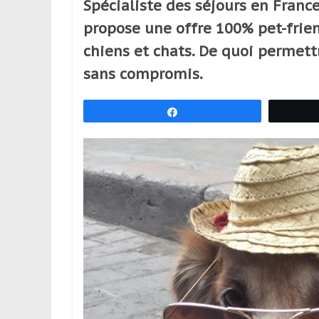
Spécialiste des séjours en France
réguliers,
propose une offre 100% pet-frie
pratiquants,
passionnés
chiens et chats. De quoi permett
ou
sans compromis.
simples
spectateurs
Partagez
de
sport,
qui
se
déplacent
en
France
et
à
l’étranger
pour
assouvir