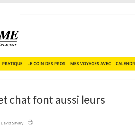
PRATIQUE
LE COIN DES PROS
MES VOYAGES AVEC
CALENDR
t chat font aussi leurs
David Savary