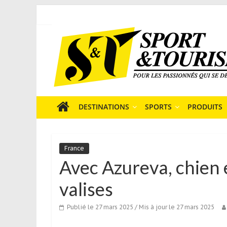
Skip
to
Sport
content
et
Tourisme
est
un
site
média
DESTINATIONS
SPORTS
PRODUITS
sur
le
tourisme
France
sportif
Avec Azureva, chien e
qui
s’adresse
valises
aux
voyageurs
Publié le 27 mars 2025
/ Mis à jour le 27 mars 2025
ponctuels
ou