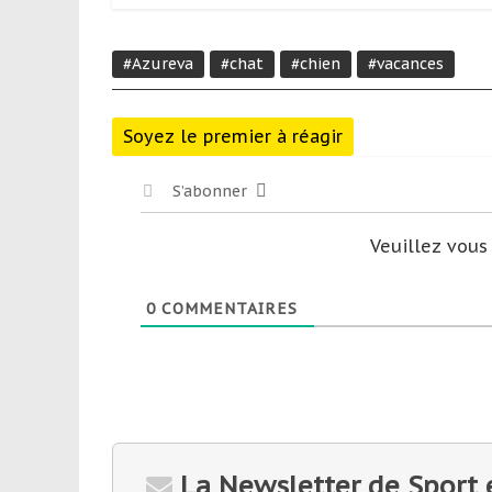
#Azureva
#chat
#chien
#vacances
Soyez le premier à réagir
S’abonner
Veuillez vou
0
COMMENTAIRES
La Newsletter de Sport 