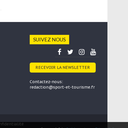
à ne pas manquer cet été
28 
11 juin 2025
SUIVEZ NOUS
RECEVOIR LA NEWSLETTER
Contactez-nous:
redaction@sport-et-tourisme.fr
fidentialité