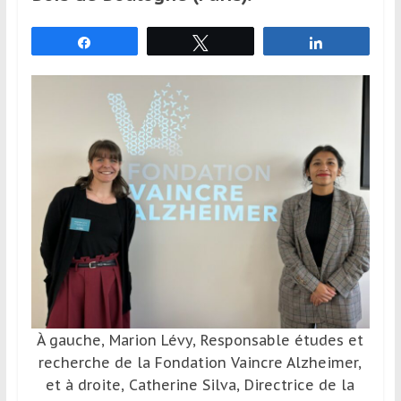
et
à
Partagez
Tweetez
Partagez
l’étranger
pour
assouvir
leur
passion,
tout
en
profitant
de
la
découverte
culturelle
d’un
pays
À gauche, Marion Lévy, Responsable études et
/
recherche de la Fondation Vaincre Alzheimer,
d’une
et à droite, Catherine Silva, Directrice de la