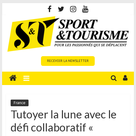
Skip
to
content
Sport
RECEVOIR LA NEWSLETTER
et
Tourisme
est
un
site
média
France
sur
Tutoyer la lune avec le
le
défi collaboratif «
tourisme
sportif