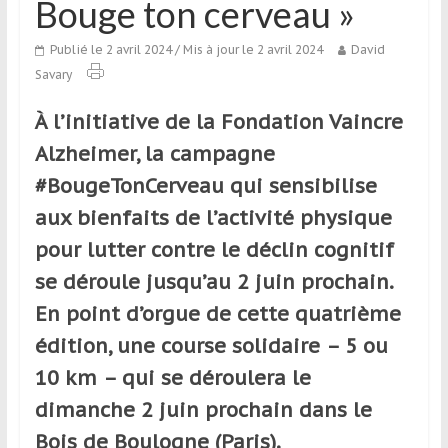
Bouge ton cerveau »
qui
s’adresse
Publié le 2 avril 2024
/ Mis à jour le 2 avril 2024
David
aux
Savary
voyageurs
ponctuels
À l’initiative de la Fondation Vaincre
ou
Alzheimer, la campagne
réguliers,
pratiquants,
#BougeTonCerveau qui sensibilise
passionnés
aux bienfaits de l’activité physique
ou
pour lutter contre le déclin cognitif
simples
spectateurs
se déroule jusqu’au 2 juin prochain.
de
En point d’orgue de cette quatrième
sport,
édition, une course solidaire – 5 ou
qui
se
10 km – qui se déroulera le
déplacent
dimanche 2 juin prochain dans le
en
Bois de Boulogne (Paris).
France