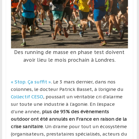
et
à
l’étranger
pour
assouvir
leur
passion,
Des running de masse en phase test doivent
tout
avoir lieu le mois prochain à Londres.
en
profitant
de
« Stop. Ça suffit »
. Le 3 mars dernier, dans nos
la
colonnes, le docteur
Patrick Basset, à l’origine du
découverte
Collectif CESO
, poussait un véritable cri d’alarme
culturelle
sur toute une industrie à l’agonie. En l’espace
d’un
d’une année,
plus de 95% des évènements
pays
outdoor ont été annulés en France en raison de la
/
crise sanitaire
. Un drame pour tout un écosystème
d’une
(organisateurs, prestataires spécialisés, acteurs du