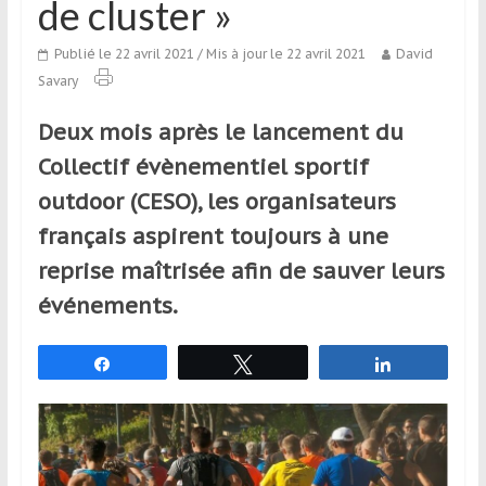
de cluster »
qui
s’adresse
Publié le 22 avril 2021
/ Mis à jour le 22 avril 2021
David
aux
Savary
voyageurs
ponctuels
Deux mois après le lancement du
ou
Collectif évènementiel sportif
réguliers,
pratiquants,
outdoor (CESO), les organisateurs
passionnés
français aspirent toujours à une
ou
reprise maîtrisée afin de sauver leurs
simples
spectateurs
événements.
de
sport,
Partagez
Tweetez
Partagez
qui
se
déplacent
en
France