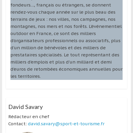
fondeurs…, français ou étrangers, se donnent
rendez-vous chaque année sur le plus beau des
terrains de jeux : nos villes, nos campagnes, nos
montagnes, nos mers et nos forêts. L’événementiel
outdoor en France, ce sont des milliers
d’organisateurs professionnels ou associatifs, plus
d’un million de bénévoles et des milliers de
prestataires spécialisés. Le tout représentant des
milliers d’emplois et plus d’un milliard et demi
d’euros de retombées économiques annuelles pour
les territoires.
David Savary
Rédacteur en chef
Contact:
david.savary@sport-et-tourisme.fr