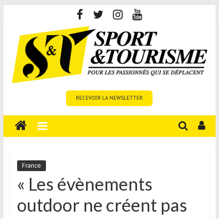
Skip
to
content
Sport
RECEVOIR LA NEWSLETTER
et
Tourisme
est
un
site
média
France
sur
« Les évènements
le
outdoor ne créent pas
tourisme
sportif