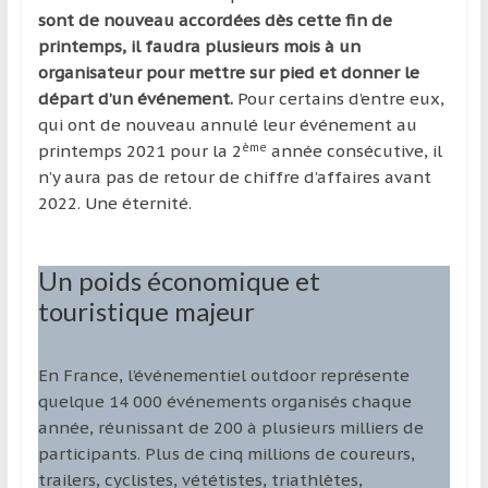
sont de nouveau accordées dès cette fin de
printemps, il faudra plusieurs mois à un
organisateur pour mettre sur pied et donner le
départ d’un événement.
Pour certains d’entre eux,
qui ont de nouveau annulé leur événement au
ème
printemps 2021 pour la 2
année consécutive, il
n’y aura pas de retour de chiffre d’affaires avant
2022. Une éternité.
Un poids économique et
touristique majeur
En France, l’événementiel outdoor représente
quelque 14 000 événements organisés chaque
année, réunissant de 200 à plusieurs milliers de
participants. Plus de cinq millions de coureurs,
trailers, cyclistes, vététistes, triathlètes,