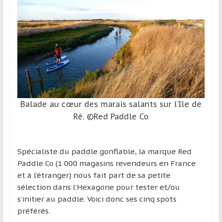
et
à
l’étranger
pour
assouvir
leur
passion,
tout
Balade au cœur des marais salants sur l’Ile de
en
profitant
Ré. ©Red Paddle Co
de
la
Spécialiste du paddle gonflable, la marque Red
découverte
Paddle Co (1 000 magasins revendeurs en France
culturelle
et à l’étranger) nous fait part de sa petite
d’un
sélection dans l’Hexagone pour tester et/ou
pays
s’initier au paddle. Voici donc ses cinq spots
/
préférés.
d’une