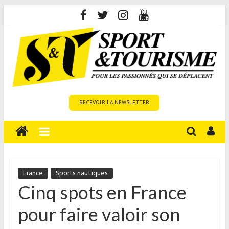
Skip
to
content
Sport
RECEVOIR LA NEWSLETTER
et
Tourisme
est
un
site
média
France
Sports nautiques
sur
Cinq spots en France
le
pour faire valoir son
tourisme
sportif