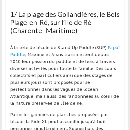
région
1/ La plage des Gollandières, le Bois
Plage-en-Ré, sur l’Ile de Ré
(Charente- Maritime)
À la tête de l’école de Stand Up Paddle (SUP)
Papaï
Paddle
, Maxime et Anaïs transmettent depuis
2010 leur passion du paddle et de l’eau à travers
diverses activités pour toute la famille. Des cours
collectifs et particuliers ainsi que des stages de
plusieurs jours sont proposés pour se
perfectionner dans les vagues de l’océan
Atlantique, mais aussi des randonnées au cœur de
la nature préservée de l’Île de Ré.
Parmi les gammes de planches proposées par
l’école, la Ride XL peut accueillir jusqu’à huit
personnes simultanément. Suggestion, des