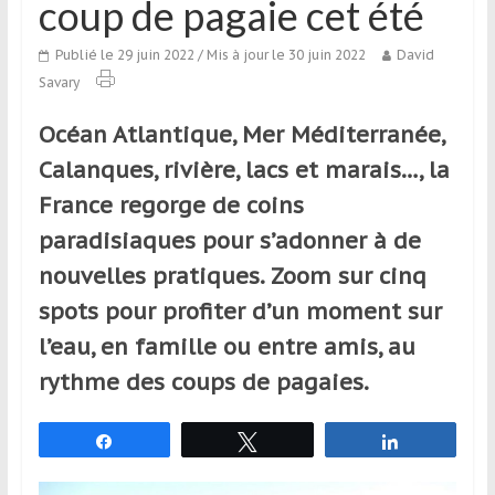
coup de pagaie cet été
qui
s’adresse
Publié le 29 juin 2022
/ Mis à jour le 30 juin 2022
David
aux
Savary
voyageurs
ponctuels
Océan Atlantique, Mer Méditerranée,
ou
Calanques, rivière, lacs et marais…, la
réguliers,
pratiquants,
France regorge de coins
passionnés
paradisiaques pour s’adonner à de
ou
nouvelles pratiques. Zoom sur cinq
simples
spectateurs
spots pour profiter d’un moment sur
de
l’eau, en famille ou entre amis, au
sport,
rythme des coups de pagaies.
qui
se
déplacent
Partagez
Tweetez
Partagez
en
France