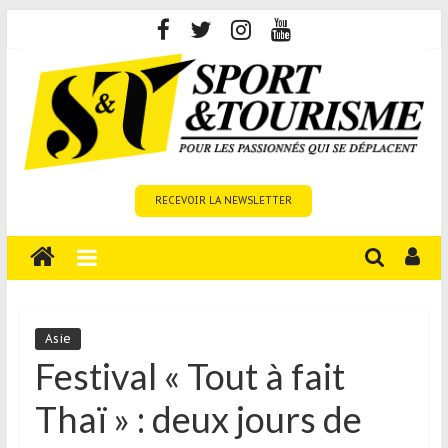
Skip
to
content
Sport
RECEVOIR LA NEWSLETTER
et
Tourisme
est
un
site
média
Asie
sur
Festival « Tout à fait
le
Thaï » : deux jours de
tourisme
sportif