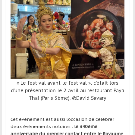
et
à
l’étranger
pour
assouvir
leur
passion,
tout
en
profitant
de
« Le festival avant le festival », c’était lors
la
d’une présentation le 2 avril au restaurant Paya
découverte
Thai (Paris 3ème). ©David Savary
culturelle
d’un
pays
Cet évènement est aussi l’occasion de célébrer
/
deux événements notoires :
le 340ème
d’une
anniversaire du premier contact entre le Royaume