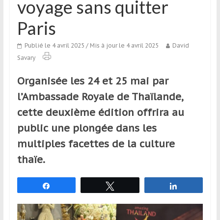
voyage sans quitter
qui
s’adresse
Paris
aux
voyageurs
Publié le 4 avril 2025
/ Mis à jour le 4 avril 2025
David
ponctuels
Savary
ou
réguliers,
Organisée les 24 et 25 mai par
pratiquants,
l’Ambassade Royale de Thaïlande,
passionnés
cette deuxième édition offrira au
ou
simples
public une plongée dans les
spectateurs
multiples facettes de la culture
de
thaïe.
sport,
qui
se
Partagez
Tweetez
Partagez
déplacent
en
France