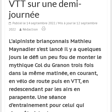
VTT sur une demi-
qui
s’adresse
journée
aux
voyageurs
Publié le 14 septembre 2022
/ Mis à jour le 12 septembre
ponctuels
2022
Rédaction
ou
réguliers,
L’alpiniste briançonnais Mathieu
pratiquants,
Maynadier s’est lancé il y a quelques
passionnés
jours le défi un peu fou de monter le
ou
simples
mythique Col du Granon trois fois
spectateurs
dans la même matinée, en courant,
de
en vélo de route puis en VTT, en
sport,
qui
redescendant par les airs en
se
parapente. Une séance
déplacent
d’entrainement pour celui qui
en
France