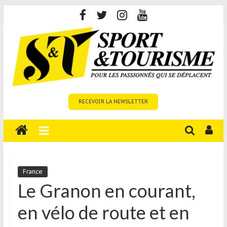
Skip
to
content
Sport
RECEVOIR LA NEWSLETTER
et
Tourisme
est
un
site
média
France
sur
Le Granon en courant,
le
en vélo de route et en
tourisme
sportif