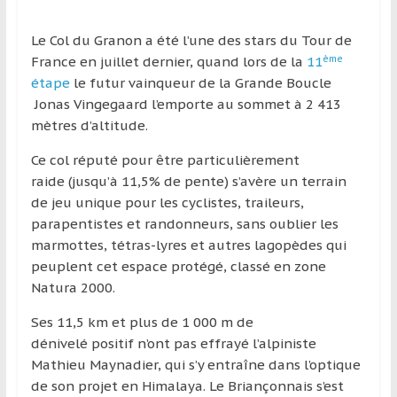
région
Le Col du Granon a été l’une des stars du Tour de
ème
France en juillet dernier, quand lors de la
11
étape
le futur vainqueur de la Grande Boucle
Jonas Vingegaard l’emporte au sommet à 2 413
mètres d’altitude.
Ce col réputé pour être particulièrement
raide (jusqu’à 11,5% de pente) s’avère un terrain
de jeu unique pour les cyclistes, traileurs,
parapentistes et randonneurs, sans oublier les
marmottes, tétras-lyres et autres lagopèdes qui
peuplent cet espace protégé, classé en zone
Natura 2000.
Ses 11,5 km et plus de 1 000 m de
dénivelé positif n’ont pas effrayé l’alpiniste
Mathieu Maynadier, qui s’y entraîne dans l’optique
de son projet en Himalaya. Le Briançonnais s’est