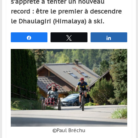
s’apprête à tenter un nouveau
et
record : être le premier à descendre
à
le Dhaulagiri (Himalaya) à ski.
l’étranger
pour
assouvir
Partagez
Tweetez
Partagez
leur
passion,
tout
en
profitant
de
la
découverte
culturelle
d’un
pays
/
©Paul Bréchu
d’une