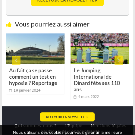
Vous pourriez aussi aimer
Au fait ça se passe
Le Jumping
comment un test en
International de
hypoxie ? Reportage
Dinard fête ses 110
ans
19 janvier 2024
4 mars 2022
RECEVOIR LA NEWSLETTER
Qui sommes-nous ?
L’Equipe
Mentions légales
Politique-de-Confidentialité
Nous utilisons des cookies pour vous garantir la meilleure