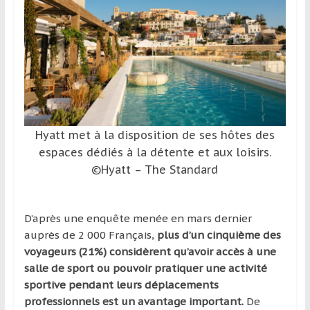
et
à
l’étranger
pour
assouvir
leur
passion,
tout
Hyatt met à la disposition de ses hôtes des
en
espaces dédiés à la détente et aux loisirs.
profitant
©Hyatt – The Standard
de
la
découverte
D’après une enquête menée en mars dernier
culturelle
auprès de 2 000 Français,
plus d’un cinquième des
d’un
voyageurs (21%) considèrent qu’avoir accès à une
pays
salle de sport ou pouvoir pratiquer une activité
/
sportive pendant leurs déplacements
d’une
professionnels est un avantage important.
De