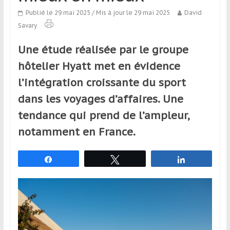
qui
Publié le 29 mai 2025
/ Mis à jour le 29 mai 2025
David
s’adresse
Savary
aux
voyageurs
Une étude réalisée par le groupe
ponctuels
hôtelier Hyatt met en évidence
ou
réguliers,
l’intégration croissante du sport
pratiquants,
dans les voyages d’affaires. Une
passionnés
tendance qui prend de l’ampleur,
ou
simples
notamment en France.
spectateurs
de
Partagez
Tweetez
Partagez
sport,
qui
se
déplacent
en
France