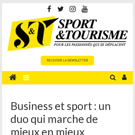
Skip
to
content
Sport
RECEVOIR LA NEWSLETTER
et
Tourisme
est
un
site
média
Business et sport : un
sur
duo qui marche de
le
tourisme
mieux en mieux
sportif