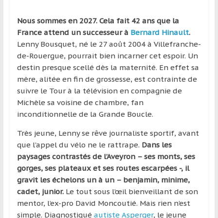
Nous sommes en 2027. Cela fait 42 ans que la
France attend un successeur à
Bernard Hinault
.
Lenny Bousquet, né le 27 août 2004 à Villefranche-
de-Rouergue, pourrait bien incarner cet espoir. Un
destin presque scellé dès la maternité. En effet sa
mère, alitée en fin de grossesse, est contrainte de
suivre le Tour à la télévision en compagnie de
Michèle sa voisine de chambre, fan
inconditionnelle de la Grande Boucle.
Très jeune, Lenny se rêve journaliste sportif, avant
que l’appel du vélo ne le rattrape.
Dans les
paysages contrastés de l’Aveyron – ses monts, ses
gorges, ses plateaux et ses routes escarpées -, il
gravit les échelons un à un – benjamin, minime,
cadet, junior.
Le tout sous l’œil bienveillant de son
mentor, l’ex-pro David Moncoutié. Mais rien n’est
simple. Diagnostiqué
autiste Asperger
, le jeune