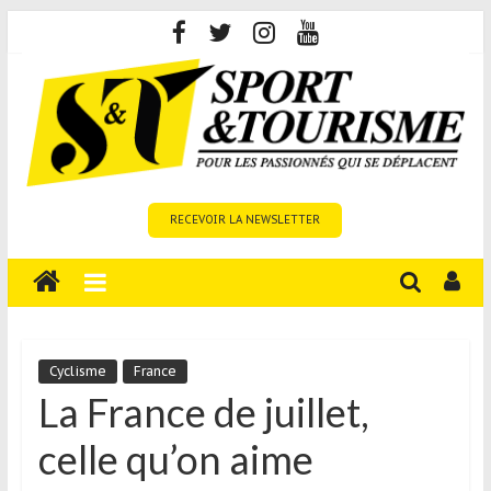
Skip
to
content
Sport
RECEVOIR LA NEWSLETTER
et
Tourisme
est
un
site
média
Cyclisme
France
sur
La France de juillet,
le
celle qu’on aime
tourisme
sportif