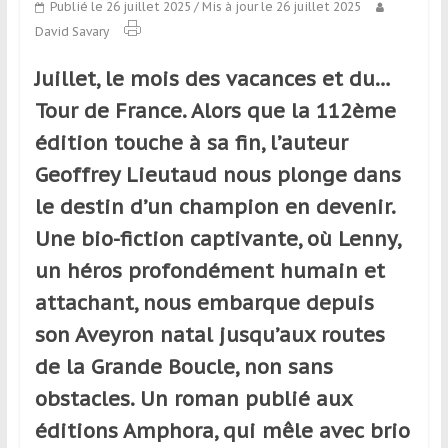
Publié le 26 juillet 2025
/ Mis à jour le 26 juillet 2025
qui
David Savary
s’adresse
aux
Juillet, le mois des vacances et du…
voyageurs
ponctuels
Tour de France. Alors que la 112ème
ou
édition touche à sa fin, l’auteur
réguliers,
Geoffrey Lieutaud nous plonge dans
pratiquants,
passionnés
le destin d’un champion en devenir.
ou
Une bio-fiction captivante, où Lenny,
simples
un héros profondément humain et
spectateurs
de
attachant, nous embarque depuis
sport,
son Aveyron natal jusqu’aux routes
qui
de la Grande Boucle, non sans
se
déplacent
obstacles. Un roman publié aux
en
éditions Amphora, qui mêle avec brio
France