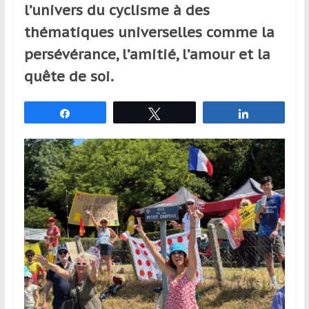
l’univers du cyclisme à des
et
à
thématiques universelles comme la
l’étranger
persévérance, l’amitié, l’amour et la
pour
quête de soi.
assouvir
leur
passion,
Partagez
Tweetez
Partagez
tout
en
profitant
de
la
découverte
culturelle
d’un
pays
/
d’une