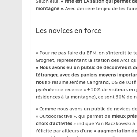
Selon elle,
« l’été est LA saison qui permet 
montagne »
. Avec derrière l’enjeu de les fair
Les novices en force
« Pour ne pas faire du BFM, on s’interdit l
Grognet, représentant la station des Arcs qu
« Nous avons eu un public de découvreurs de
l’étranger, avec des paniers moyens importan
nous »
résume Jérôme Cangrand, DG de l’Offi
pyrénéenne recense « + 20% de visiteurs en j
résidences à la montagne), ce sont 50% de no
« Comme nous avons un public de novices de
« Outdooractive », qui permet de
mieux prése
choix d’activités
» indique Yan Baczkowski à l
félicite par ailleurs d’une
« augmentation de