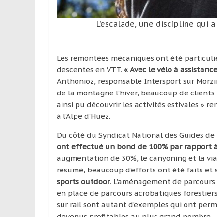
L’escalade, une discipline qui
Les remontées mécaniques ont été particulièr
descentes en VTT.
« Avec le vélo à assistance
Anthonioz, responsable Intersport sur Morzin
de la montagne l’hiver, beaucoup de clients s
ainsi pu découvrir les activités estivales » r
à l’Alpe d’Huez.
Du côté du Syndicat National des Guides de
ont effectué un bond de 100% par rapport à l
augmentation de 30%, le canyoning et la via 
résumé, beaucoup d’efforts ont été faits et s
sports outdoor
. L’aménagement de parcours 
en place de parcours acrobatiques forestiers 
sur rail sont autant d’exemples qui ont permi
devenus profitables au plus grand nombre.