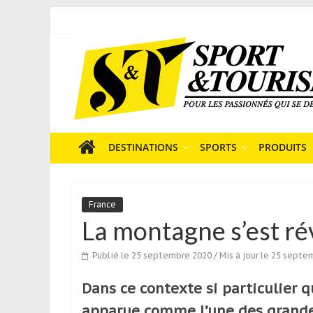
Skip
to
Sport
content
et
Tourisme
est
un
site
média
DESTINATIONS
SPORTS
PRODUITS
sur
le
tourisme
France
sportif
La montagne s’est ré
qui
s’adresse
Publié le 25 septembre 2020
/ Mis à jour le 25 sept
aux
voyageurs
Dans ce contexte si particulier 
ponctuels
ou
apparue comme l’une des grande