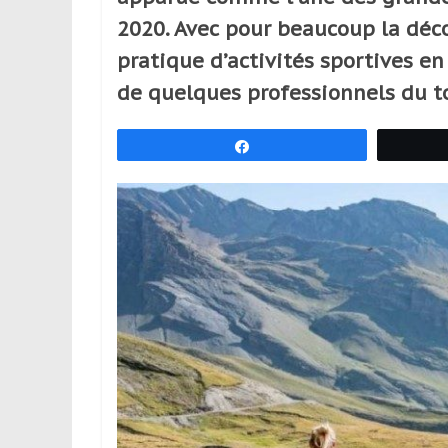
réguliers,
2020. Avec pour beaucoup la déc
pratiquants,
pratique d’activités sportives e
passionnés
ou
de quelques professionnels du t
simples
spectateurs
Partagez
de
sport,
qui
se
déplacent
en
France
et
à
l’étranger
pour
assouvir