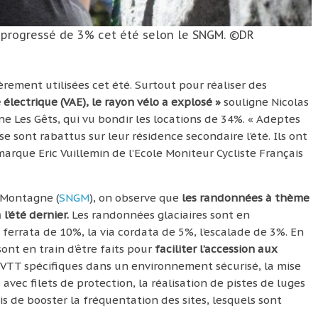
 a progressé de 3% cet été selon le SNGM. ©DR
ement utilisées cet été. Surtout pour réaliser des
 électrique (VAE), le rayon vélo a explosé »
souligne Nicolas
e Les Gêts, qui vu bondir les locations de 34%. « Adeptes
e sont rabattus sur leur résidence secondaire l’été. Ils ont
emarque Eric Vuillemin de l’Ecole Moniteur Cycliste Français
 Montagne (
SNGM
), on observe que
les randonnées à thème
’été dernier.
Les randonnées glaciaires sont en
ferrata de 10%, la via cordata de 5%, l’escalade de 3%. En
ont en train d’être faits pour
faciliter l’accession aux
VTT spécifiques dans un environnement sécurisé, la mise
avec filets de protection, la réalisation de pistes de luges
s de booster la fréquentation des sites, lesquels sont