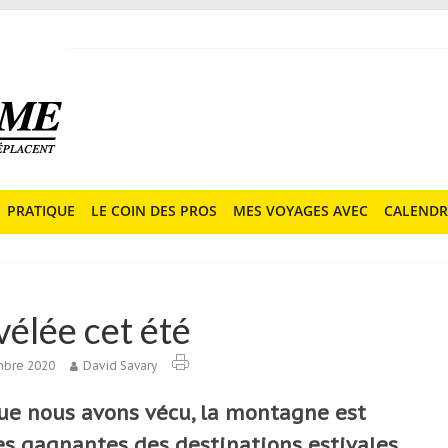
PRATIQUE
LE COIN DES PROS
MES VOYAGES AVEC
CALENDR
vélée cet été
embre 2020
David Savary
que nous avons vécu, la montagne est
s gagnantes des destinations estivales