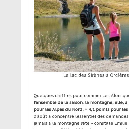
leur
passion,
tout
en
profitant
de
la
découverte
culturelle
d’un
pays
Le lac des Sirènes à Orcière
/
d’une
région
Quelques chiffres pour commencer. Alors q
l’ensemble de la saison
,
la montagne, elle, a
pour les Alpes du Nord, + 4,1 points pour les
d’août a concentré l’essentiel des demandes,
jamais à la montagne l’été » constate Emili