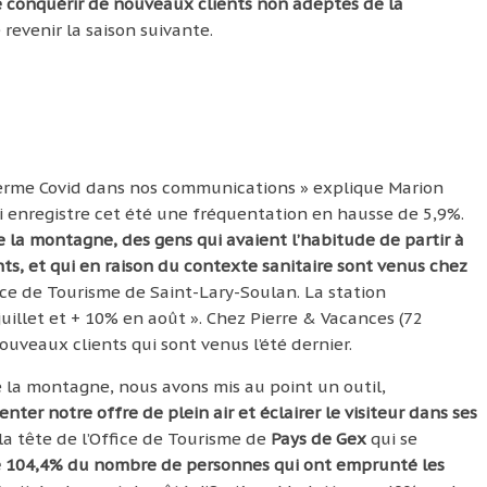
de conquérir de nouveaux clients non adeptes de la
e revenir la saison suivante.
e terme Covid dans nos communications » explique Marion
i enregistre cet été une fréquentation en hausse de 5,9%.
 la montagne, des gens qui avaient l’habitude de partir à
ts, et qui en raison du contexte sanitaire sont venus chez
ce de Tourisme de Saint-Lary-Soulan. La station
uillet et + 10% en août ». Chez Pierre & Vacances (72
uveaux clients qui sont venus l’été dernier.
 la montagne, nous avons mis au point un outil,
nter notre offre de plein air et éclairer le visiteur dans ses
a tête de l’Office de Tourisme de
Pays de Gex
qui se
 104,4% du nombre de personnes qui ont emprunté les