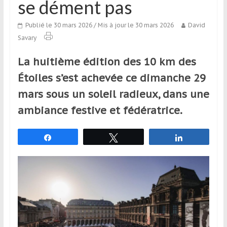
se dément pas
qui
s’adresse
Publié le 30 mars 2026
/ Mis à jour le 30 mars 2026
David
aux
Savary
voyageurs
ponctuels
La huitième édition des 10 km des
ou
Étoiles s’est achevée ce dimanche 29
réguliers,
pratiquants,
mars sous un soleil radieux, dans une
passionnés
ambiance festive et fédératrice.
ou
simples
Partagez
Tweetez
Partagez
spectateurs
de
sport,
qui
se
déplacent
en
France