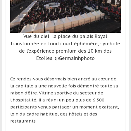
et
à
l’étranger
pour
assouvir
Vue du ciel, la place du palais Royal
leur
transformée en food court éphémère, symbole
passion,
de l’expérience premium des 10 km des
tout
Étoiles. ©Germainhphoto
en
profitant
de
Ce rendez-vous désormais bien ancré au cœur de
la
la capitale a une nouvelle fois démontré toute sa
découverte
raison d’être. Vitrine sportive du secteur de
culturelle
l’hospitalité, il a réuni un peu plus de 6 500
d’un
participants venus partager un moment exaltant,
pays
loin du cadre habituel des hôtels et des
/
restaurants.
d’une