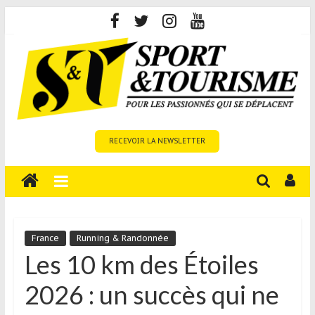
Skip
to
content
Sport
RECEVOIR LA NEWSLETTER
et
Tourisme
est
un
site
média
France
Running & Randonnée
sur
Les 10 km des Étoiles
le
2026 : un succès qui ne
tourisme
sportif