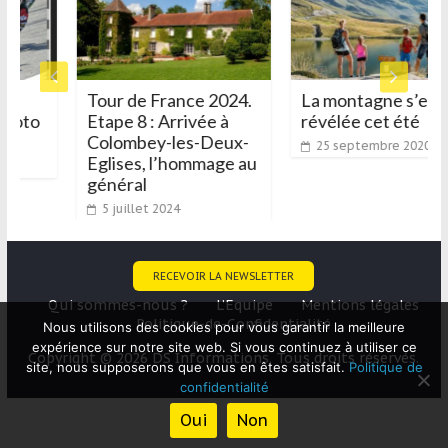
Tour de France 2024.
La montagne s’est
 Moto
Etape 8 : Arrivée à
révélée cet été
Colombey-les-Deux-
25 septembre 2020
Eglises, l’hommage au
général
5 juillet 2024
RECEVOIR LA NEWSLETTER
Qui sommes-nous ?
L’Equipe
Mentions légales
Politique-de-Confidentialité
Nous utilisons des cookies pour vous garantir la meilleure
expérience sur notre site web. Si vous continuez à utiliser ce
Copyright © 2026 DS Informations. Tous droits réservés.
site, nous supposerons que vous en êtes satisfait.
Politique de
confidentialité
Oui
Non