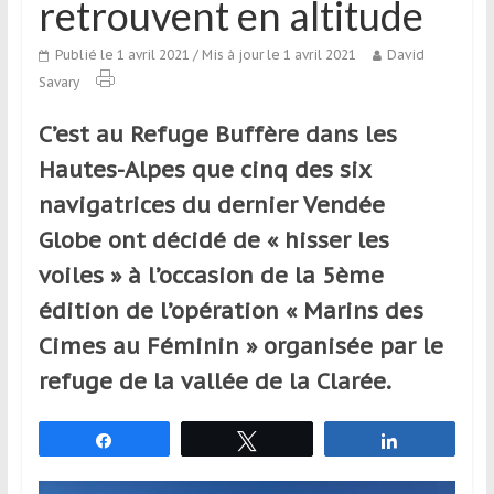
retrouvent en altitude
qui
s’adresse
Publié le 1 avril 2021
/ Mis à jour le 1 avril 2021
David
aux
Savary
voyageurs
ponctuels
C’est au Refuge Buffère dans les
ou
Hautes-Alpes que cinq des six
réguliers,
pratiquants,
navigatrices du dernier Vendée
passionnés
Globe ont décidé de « hisser les
ou
voiles » à l’occasion de la 5ème
simples
spectateurs
édition de l’opération « Marins des
de
Cimes au Féminin » organisée par le
sport,
refuge de la vallée de la Clarée.
qui
se
déplacent
Partagez
Tweetez
Partagez
en
France