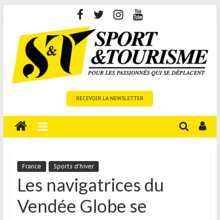
Skip
to
content
Sport
RECEVOIR LA NEWSLETTER
et
Tourisme
est
un
site
média
France
Sports d'hiver
sur
Les navigatrices du
le
Vendée Globe se
tourisme
sportif