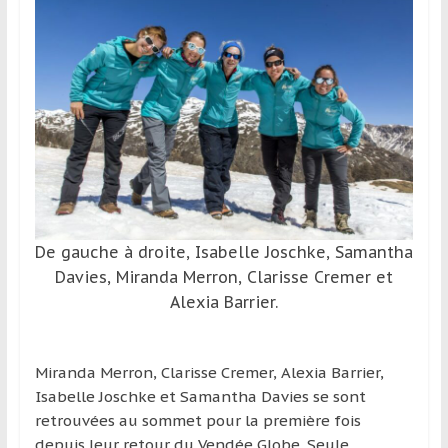
et
à
l’étranger
pour
assouvir
leur
passion,
tout
en
profitant
De gauche à droite, Isabelle Joschke, Samantha
de
Davies, Miranda Merron, Clarisse Cremer et
la
Alexia Barrier.
découverte
culturelle
d’un
Miranda Merron, Clarisse Cremer, Alexia Barrier,
pays
Isabelle Joschke et Samantha Davies se sont
/
retrouvées au sommet pour la première fois
d’une
depuis leur retour du Vendée Globe. Seule