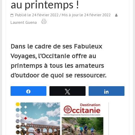
au printemps !
qui
s’adresse
Publié le 24 février 2022
/ Mis à jour le 24 février 2022
aux
Laurent Guena
voyageurs
ponctuels
ou
Dans le cadre de ses Fabuleux
réguliers,
pratiquants,
Voyages, l’Occitanie offre au
passionnés
printemps à tous les amateurs
ou
d’outdoor de quoi se ressourcer.
simples
spectateurs
de
Partagez
Tweetez
Partagez
sport,
qui
se
déplacent
en
France