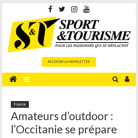
Skip
to
content
Sport
RECEVOIR LA NEWSLETTER
et
Tourisme
est
un
site
média
France
sur
Amateurs d’outdoor :
le
l’Occitanie se prépare
tourisme
sportif