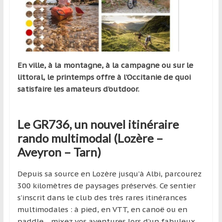
et
à
l’étranger
pour
assouvir
En ville, à la montagne, à la campagne ou sur le
leur
littoral, le printemps offre à l’Occitanie de quoi
passion,
satisfaire les amateurs d’outdoor.
tout
en
profitant
Le GR736, un nouvel itinéraire
de
rando multimodal (Lozère –
la
Aveyron – Tarn)
découverte
culturelle
Depuis sa source en Lozère jusqu’à Albi, parcourez
d’un
300 kilomètres de paysages préservés. Ce sentier
pays
s’inscrit dans le club des très rares itinérances
/
multimodales : à pied, en VTT, en canoë ou en
d’une
paddle… mixez vos aventures lors d’un fabuleux