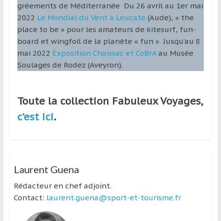
gréements de Méditerranée Du 26 avril au 1er mai
2022
Le Mondial du Vent à Leucate
(Aude), « the
place to be » pour les amateurs de kitesurf, fun-
board et wingfoil de la planète « fun » Jusqu’au 8
mai 2022
Exposition Chaissac et CoBrA
au Musée
Soulages de Rodez (Aveyron).
Toute la collection Fabuleux Voyages,
c’est ici
.
Laurent Guena
Rédacteur en chef adjoint.
Contact:
laurent.guena@sport-et-tourisme.fr