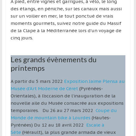
A pied, entre vignes et garrigues, à vélo, le long
des étangs, en péniche, sur les canaux mais aussi
sur un voilier en mer, le tout ponctué de vrais
moments gourmets, suivez notre guide du Massif
de la Clape à la Méditerranée lors d’un voyage de
cinq jours.
Les grands évènements du
printemps
A partir du 5 mars 2022
Exposition Jaime Plensa au
Musée d’Art Moderne de Céret
(Pyrénées-
Orientales), à l’occasion de l’inauguration de la
nouvelle aile du Musée consacrée aux expositions
temporaires. Du 26 au 27 mars 2022
Coupe du
Monde de mountain bike à Lourdes
(Hautes-
Pyrénées) Du 12 au 18 avril 2022
Escale à
Sète
(Hérault), la plus grande armada de vieux