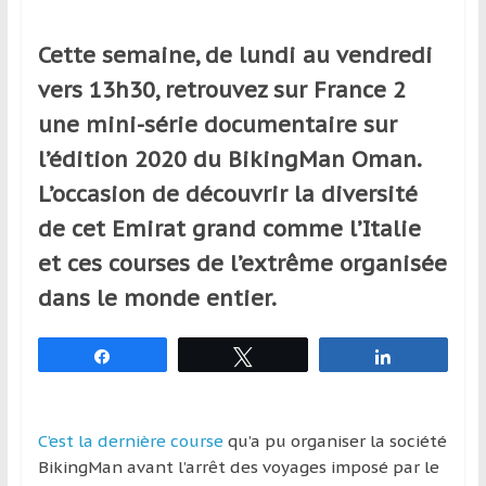
et
à
Cette semaine, de lundi au vendredi
l’étranger
vers 13h30, retrouvez sur France 2
pour
une mini-série documentaire sur
assouvir
leur
l’édition 2020 du BikingMan Oman.
passion,
L’occasion de découvrir la diversité
tout
de cet Emirat grand comme l’Italie
en
profitant
et ces courses de l’extrême organisée
de
dans le monde entier.
la
découverte
Partagez
Tweetez
Partagez
culturelle
d’un
pays
/
C’est la dernière course
qu’a pu organiser la société
d’une
BikingMan avant l’arrêt des voyages imposé par le