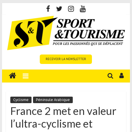
Skip
to
content
Sport
RECEVOIR LA NEWSLETTER
et
Tourisme
est
un
site
média
Cyclisme
Péninsule Arabique
sur
France 2 met en valeur
le
l’ultra-cyclisme et
tourisme
sportif