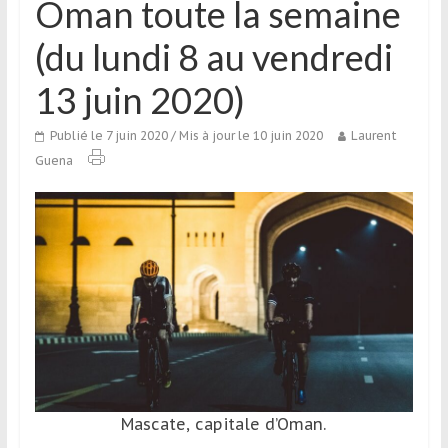
Oman toute la semaine
qui
s’adresse
(du lundi 8 au vendredi
aux
voyageurs
13 juin 2020)
ponctuels
ou
Publié le 7 juin 2020
/ Mis à jour le 10 juin 2020
Laurent
réguliers,
Guena
pratiquants,
passionnés
ou
simples
spectateurs
de
sport,
qui
se
déplacent
en
Mascate, capitale d’Oman.
France