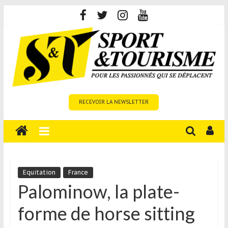
Skip
to
content
Sport
RECEVOIR LA NEWSLETTER
et
Tourisme
est
un
site
média
Equitation
France
sur
Palominow, la plate-
le
forme de horse sitting
tourisme
sportif