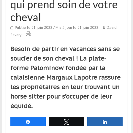
qui prend soin de votre
qui
s’adresse
cheval
aux
voyageurs
Publié le 21 juin 2022
/ Mis à jour le 21 juin 2022
David
ponctuels
Savary
ou
réguliers,
Besoin de partir en vacances sans se
pratiquants,
soucier de son cheval ! La plate-
passionnés
forme Palominow fondée par la
ou
simples
calaisienne Margaux Lapotre rassure
spectateurs
les propriétaires en leur trouvant un
de
horse sitter pour s’occuper de leur
sport,
qui
équidé.
se
déplacent
Partagez
Tweetez
Partagez
en
France