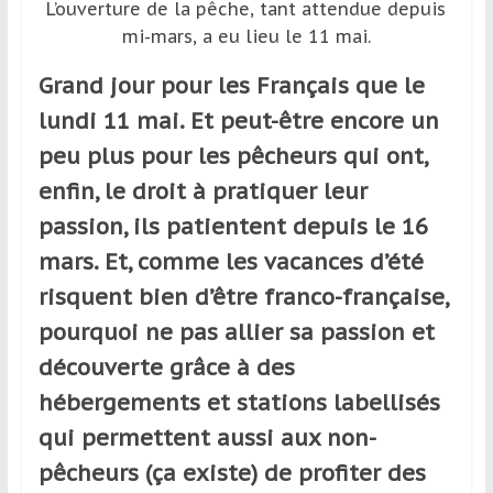
L’ouverture de la pêche, tant attendue depuis
et
mi-mars, a eu lieu le 11 mai.
à
l’étranger
Grand jour pour les Français que le
pour
lundi 11 mai. Et peut-être encore un
assouvir
leur
peu plus pour les pêcheurs qui ont,
passion,
enfin, le droit à pratiquer leur
tout
passion, ils patientent depuis le 16
en
profitant
mars. Et, comme les vacances d’été
de
risquent bien d’être franco-française,
la
pourquoi ne pas allier sa passion et
découverte
culturelle
découverte grâce à des
d’un
hébergements et stations labellisés
pays
qui permettent aussi aux non-
/
d’une
pêcheurs (ça existe) de profiter des