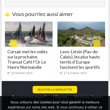
Vous pourriez aussi aimer
Corsair met les voiles
Lens-Liévin (Pas-de-
sur la prochaine
Calais), les plus hauts
Transat Café l’Or Le
terrils d’Europe
Havre Normandie
fascinent les sportifs
26 février 2025
17 octobre 2023
RECEVOIR LA NEWSLETTER
Qui sommes-nous ?
L’Equipe
Mentions légales
Politique-de-Confidentialité
Nous utilisons des cookies pour vous garantir la meilleure
expérience sur notre site web. Si vous continuez à utiliser ce
Copyright © 2026 DS Informations. Tous droits réservés.