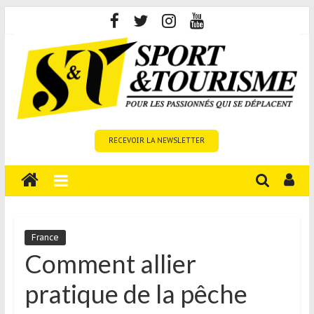
Skip
to
content
Sport
RECEVOIR LA NEWSLETTER
et
Tourisme
est
un
site
média
France
sur
Comment allier
le
pratique de la pêche
tourisme
sportif