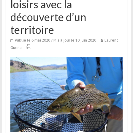
loisirs avec la
qui
s’adresse
découverte d’un
aux
voyageurs
territoire
ponctuels
ou
Publié le 6 mai 2020
/ Mis à jour le 10 juin 2020
Laurent
réguliers,
Guena
pratiquants,
passionnés
ou
simples
spectateurs
de
sport,
qui
se
déplacent
en
France