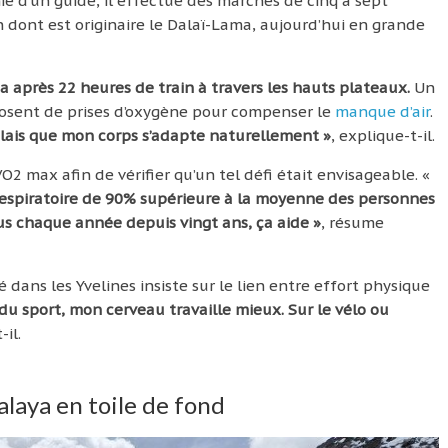
ie d’un guide, il effectue des marches de cinq à sept
 dont est originaire le Dalaï-Lama, aujourd’hui en grande
a après 22 heures de train à travers les hauts plateaux.
Un
sposent de prises d’oxygène pour compenser le
manque d’air
.
voulais que mon corps s’adapte naturellement »
, explique-t-il.
VO2 max afin de vérifier qu’un tel défi était envisageable. «
espiratoire de 90% supérieure à la moyenne des personnes
us chaque année depuis vingt ans, ça aide »
, résume
é dans les Yvelines insiste sur le lien entre effort physique
u sport, mon cerveau travaille mieux. Sur le vélo ou
-il.
alaya en toile de fond