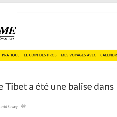
PRATIQUE
LE COIN DES PROS
MES VOYAGES AVEC
CALENDR
Le Tibet a été une balise dans
avid Savary