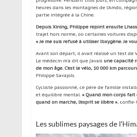
progressive. Pendant trois jours, en compagn
heures dans les montagnes de l’Amdo, région
partie intégrée à la Chine.
Depuis Xining, Philippe rejoint ensuite Lhass
trajet hors norme, où certaines voitures di
« Je me suis refusé à utiliser l’oxygène. Je 
Avant son départ, il avait réalisé un test de 
Le médecin m’a dit que j’avais
une capacité r
de mon âge. C’est le vélo, 10 000 km parcour
Philippe Savajols.
Cycliste passionné, ce père de famille install
et équilibre mental.
« Quand mon corps fait d
quand on marche, l’esprit se libère »
, confie-t
Les sublimes paysages de l’Him