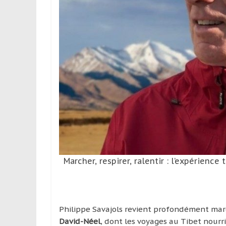
leur
passion,
tout
en
profitant
de
la
découverte
culturelle
d’un
pays
/
d’une
région
Marcher, respirer, ralentir : l’expérience
Philippe Savajols revient profondément mar
David-Néel
, dont les voyages au Tibet nourr