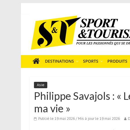
Skip
to
Sport
content
et
Tourisme
est
un
site
média
DESTINATIONS
SPORTS
PRODUITS
sur
le
tourisme
Asie
sportif
Philippe Savajols : « 
qui
s’adresse
ma vie »
aux
voyageurs
Publié le 19 mai 2026
/ Mis à jour le 19 mai 2026
D
ponctuels
ou