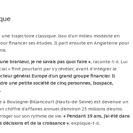
ique
 une trajectoire classique. Issu d’un milieu modeste en
pour financer ses études. Il part ensuite en Angleterre pour
is.
eune branleur, je ne savais pas quoi faire »
, raconte-t-il. Lui
l » finit pourtant par s’y révéler, avant d’intégrer le
recteur général Europe d’un grand groupe financier. Il
dre une petite société de cinq personnes, Isospace,
.
sée à Boulogne-Billancourt (Hauts-de-Seine) est devenue un
n chiffre d’affaires annuel d’environ 25 millions d’euros.
rroger sur son rythme de vie.
« Pendant 19 ans, j’ai été dans
décisions et de la croissance »
, explique-t-il.