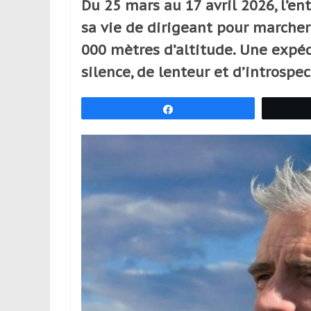
Du 25 mars au 17 avril 2026, l’en
réguliers,
sa vie de dirigeant pour marcher 
pratiquants,
passionnés
000 mètres d’altitude. Une exp
ou
silence, de lenteur et d’introspec
simples
spectateurs
Partagez
de
sport,
qui
se
déplacent
en
France
et
à
l’étranger
pour
assouvir