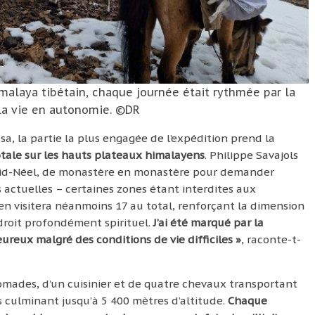
malaya tibétain, chaque journée était rythmée par la
la vie en autonomie. ©DR
sa, la partie la plus engagée de l’expédition prend la
otale sur les hauts plateaux himalayens
. Philippe Savajols
David-Néel, de monastère en monastère pour demander
s actuelles – certaines zones étant interdites aux
l en visitera néanmoins 17 au total, renforçant la dimension
ndroit profondément spirituel.
J’ai été marqué par la
eureux malgré des conditions de vie difficiles »
, raconte-t-
mades, d’un cuisinier et de quatre chevaux transportant
ées culminant jusqu’à 5 400 mètres d’altitude.
Chaque