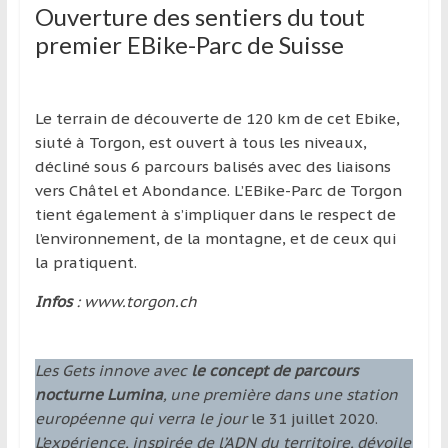
Ouverture des sentiers du tout
premier EBike-Parc de Suisse
Le terrain de découverte de 120 km de cet Ebike,
siuté à Torgon, est ouvert à tous les niveaux,
décliné sous 6 parcours balisés avec des liaisons
vers Châtel et Abondance. L’EBike-Parc de Torgon
tient également à s’impliquer dans le respect de
l’environnement, de la montagne, et de ceux qui
la pratiquent.
Infos
: www.torgon.ch
Les Gets innove avec
le concept de parcours
nocturne Lumina
, une première dans une station
européenne qui verra le jour
le 31 juillet 2020.
L’expérience, inspirée de l’ADN du territoire, dévoile