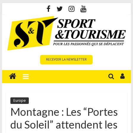
Skip
to
content
Sport
RECEVOIR LA NEWSLETTER
et
Tourisme
est
un
site
média
Europe
sur
Montagne : Les “Portes
le
du Soleil” attendent les
tourisme
sportif