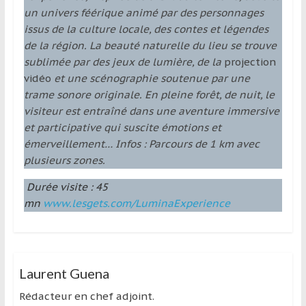
un univers féérique animé par des personnages
issus de la culture locale, des contes et légendes
de la région. La beauté naturelle du lieu se trouve
sublimée par des jeux de lumière, de la
projection
vidéo
et une scénographie soutenue par une
trame sonore originale. En pleine forêt, de nuit, le
visiteur est entraîné dans une aventure immersive
et participative qui suscite émotions et
émerveillement… Infos : Parcours de 1 km avec
plusieurs zones.
Durée visite : 45
mn
www.lesgets.com/LuminaExperience
Laurent Guena
Rédacteur en chef adjoint.