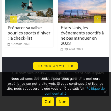
Préparer sa valise
Etats-Unis, les
pour les sports d’hiver
évènements sportifs à
: la check-list
ne pas manquer en
2023
12 mars 2026
29 août 2022
RECEVOIR LA NEWSLETTER
Qui sommes-nous ?
L’Equipe
Mentions légales
Politique-de-Confidentialité
Nous utilisons des cookies pour vous garantir la meilleure
expérience sur notre site web. Si vous continuez à utiliser ce
Copyright © 2026 DS Informations. Tous droits réservés.
site, nous supposerons que vous en êtes satisfait.
Politique de
confidentialité
Oui
Non