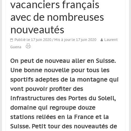
vacanciers français
qui
s’adresse
avec de nombreuses
aux
voyageurs
nouveautés
ponctuels
ou
Publié le 17 juin 2020
/ Mis à jour le 17 juin 2020
Laurent
réguliers,
Guena
pratiquants,
passionnés
On peut de nouveau aller en Suisse.
ou
Une bonne nouvelle pour tous les
simples
sportifs adeptes de la montagne qui
spectateurs
de
vont pouvoir profiter des
sport,
infrastructures des Portes du Soleil,
qui
domaine qui regroupe douze
se
déplacent
stations reliées en la France et la
en
Suisse. Petit tour des nouveautés de
France