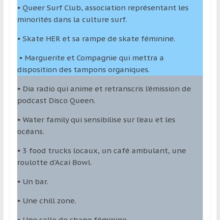
• Queer Surf Club, association représentant les
minorités dans la culture surf.
• Skate HER et sa rampe de skate féminine.
• Marguerite et Compagnie qui mettra a
disposition des tampons organiques.
• Dia radio qui anime et retranscris l’émission de
podcast Disco Queen.
• Water family qui sensibilise sur l’eau et les
océans.
• 3 food trucks locaux, un café ambulant, une
roulotte d’Acai Bowl.
• Un bar.
• Une chill zone.
• Une salle de shape féminine.