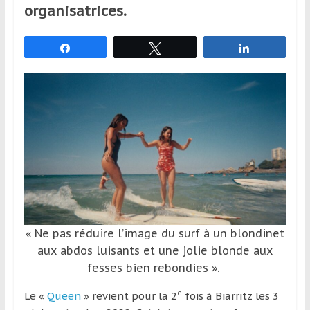
organisatrices.
et
à
l’étranger
Partagez
Tweetez
Partagez
pour
assouvir
leur
passion,
tout
en
profitant
de
la
découverte
culturelle
« Ne pas réduire l’image du surf à un blondinet
d’un
aux abdos luisants et une jolie blonde aux
pays
fesses bien rebondies ».
/
d’une
e
Le «
Queen
» revient pour la 2
fois à Biarritz les 3