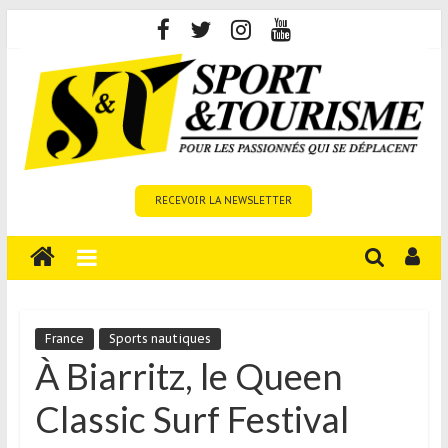
Skip
to
content
Sport
RECEVOIR LA NEWSLETTER
et
Tourisme
est
un
site
média
France
Sports nautiques
sur
À Biarritz, le Queen
le
Classic Surf Festival
tourisme
sportif