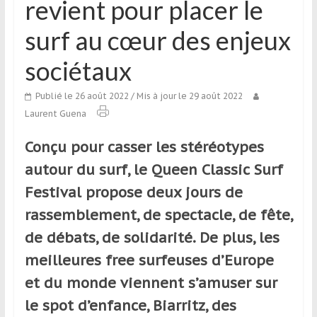
revient pour placer le
qui
s’adresse
surf au cœur des enjeux
aux
voyageurs
sociétaux
ponctuels
ou
Publié le 26 août 2022
/ Mis à jour le 29 août 2022
réguliers,
Laurent Guena
pratiquants,
passionnés
Conçu pour casser les stéréotypes
ou
autour du surf, le Queen Classic Surf
simples
Festival propose deux jours de
spectateurs
de
rassemblement, de spectacle, de fête,
sport,
de débats, de solidarité. De plus, les
qui
meilleures free surfeuses d’Europe
se
déplacent
et du monde viennent s’amuser sur
en
le spot d’enfance, Biarritz, des
France