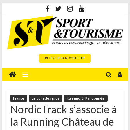
Skip
to
content
Sport
RECEVOIR LA NEWSLETTER
et
Tourisme
est
un
site
média
France
Le coin des pros
Running & Randonnée
sur
NordicTrack s’associe à
le
la Running Château de
tourisme
sportif