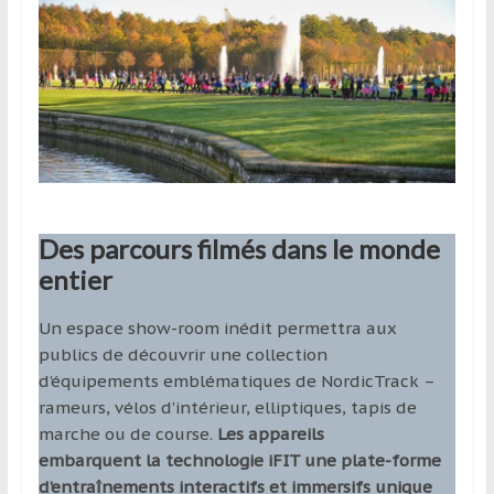
Des parcours filmés dans le monde
entier
Un espace show-room inédit permettra aux
publics de découvrir une collection
d’équipements emblématiques de NordicTrack –
rameurs, vélos d’intérieur, elliptiques, tapis de
marche ou de course.
Les appareils
embarquent la technologie iFIT une plate-forme
d’entraînements interactifs et immersifs unique