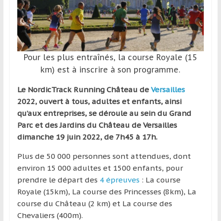
et
à
l’étranger
pour
assouvir
Pour les plus entraînés, la course Royale (15
leur
km) est à inscrire à son programme.
passion,
Le NordicTrack Running Château de
Versailles
tout
2022, ouvert à tous, adultes et enfants, ainsi
en
qu’aux entreprises, se déroule au sein du Grand
profitant
Parc et des Jardins du Château de Versailles
de
dimanche 19 juin 2022, de 7h45 à 17h.
la
découverte
Plus de 50 000 personnes sont attendues, dont
culturelle
environ 15 000 adultes et 1500 enfants, pour
d’un
prendre le départ des
4 épreuves
: La course
pays
Royale (15km), La course des Princesses (8km), La
/
course du Château (2 km) et La course des
d’une
Chevaliers (400m).