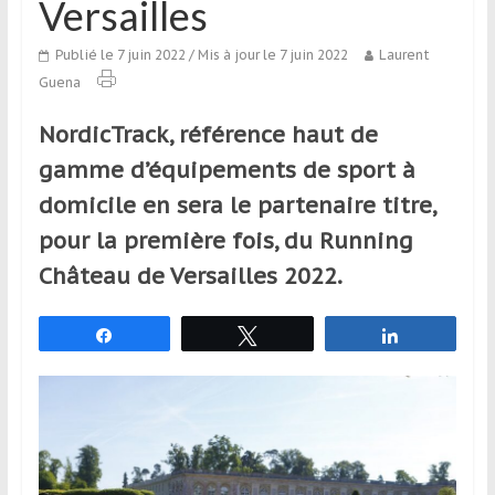
Versailles
qui
s’adresse
Publié le 7 juin 2022
/ Mis à jour le 7 juin 2022
Laurent
aux
Guena
voyageurs
ponctuels
NordicTrack, référence haut de
ou
gamme d’équipements de sport à
réguliers,
pratiquants,
domicile en sera le partenaire titre,
passionnés
pour la première fois, du Running
ou
Château de Versailles 2022.
simples
spectateurs
de
Partagez
Tweetez
Partagez
sport,
qui
se
déplacent
en
France