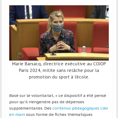
et
à
l’étranger
pour
assouvir
leur
passion,
tout
en
profitant
Marie Barsacq, directrice exécutive au COJOP
de
Paris 2024, milite sans relâche pour la
la
promotion du sport à l’école.
découverte
culturelle
d’un
Basé sur le volontariat, « ce dispositif a été pensé
pays
pour qu’il n’engendre pas de dépenses
/
supplémentaires. Des
contenus pédagogiques clés
d’une
en main
sous forme de fiches thématiques