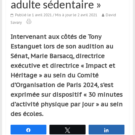
adulte sédentaire »
qui
s’adresse
Publié le 1 avril 2021
/ Mis à jour le 2 avril 2021
David
aux
Savary
voyageurs
ponctuels
Intervenant aux côtés de Tony
ou
Estanguet lors de son audition au
réguliers,
pratiquants,
Sénat, Marie Barsacq, directrice
passionnés
exécutive et directrice « Impact et
ou
Héritage » au sein du Comité
simples
spectateurs
d’Organisation de Paris 2024, s’est
de
exprimée sur dispositif « 30 minutes
sport,
d’activité physique par jour » au sein
qui
se
des écoles.
déplacent
en
Partagez
Tweetez
Partagez
France