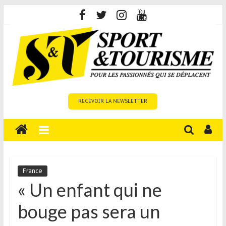
Skip
to
content
Sport
RECEVOIR LA NEWSLETTER
et
Tourisme
est
un
site
média
France
sur
« Un enfant qui ne
le
bouge pas sera un
tourisme
sportif