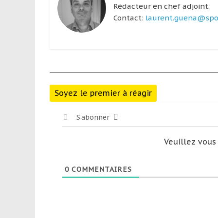
Rédacteur en chef adjoint.
Contact:
laurent.guena@spor
Soyez le premier à réagir
S’abonner
Veuillez vou
0
COMMENTAIRES