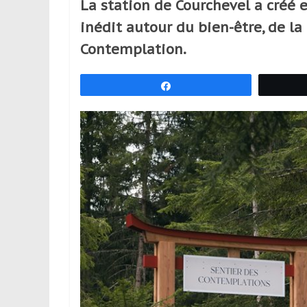
La station de Courchevel a créé
réguliers,
inédit autour du bien-être, de la
pratiquants,
passionnés
Contemplation.
ou
simples
Partagez
spectateurs
de
sport,
qui
se
déplacent
en
France
et
à
l’étranger
pour
assouvir