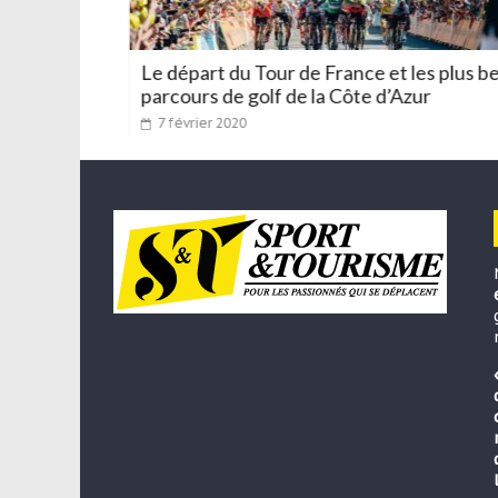
t la
Le départ du Tour de France et les plus bea
parcours de golf de la Côte d’Azur
7 février 2020