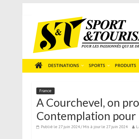
Skip
to
Sport
content
et
Tourisme
est
un
site
média
DESTINATIONS
SPORTS
PRODUITS
sur
le
tourisme
France
sportif
A Courchevel, on prof
qui
s’adresse
Contemplation pour 
aux
voyageurs
Publié le 27 juin 2024
/ Mis à jour le 27 juin 2024
L
ponctuels
ou