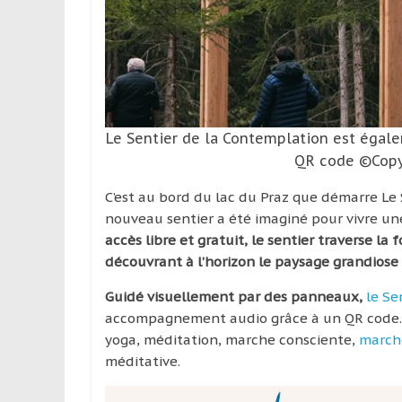
leur
passion,
tout
en
profitant
de
la
Le Sentier de la Contemplation est éga
découverte
QR code ©Copy
culturelle
d’un
C’est au bord du lac du Praz que démarre Le 
pays
nouveau sentier a été imaginé pour vivre un
/
accès libre et gratuit, le sentier traverse la
d’une
découvrant à l’horizon le paysage grandiose
région
Guidé visuellement par des panneaux,
le Se
accompagnement audio grâce à un QR code. 
yoga, méditation, marche consciente,
march
méditative.