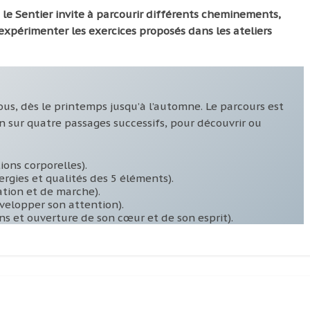
,
le Sentier invite à parcourir différents cheminements,
expérimenter les exercices proposés dans les ateliers
ous, dès le printemps jusqu’à l’automne. Le parcours est
n sur quatre passages successifs, pour découvrir ou
ions corporelles).
ergies et qualités des 5 éléments).
ation et de marche).
évelopper son attention).
ns et ouverture de son cœur et de son esprit).