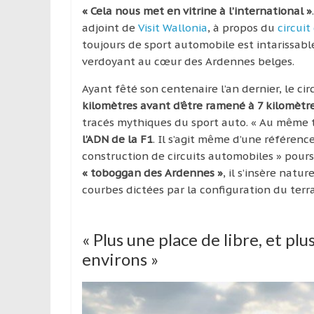
« Cela nous met en vitrine à l’international »
adjoint de
Visit Wallonia
, à propos du
circui
toujours de sport automobile est intarissable
verdoyant au cœur des Ardennes belges.
Ayant fêté son centenaire l’an dernier, le c
kilomètres avant d’être ramené à 7 kilomètr
tracés mythiques du sport auto. « Au même 
l’ADN de la F1
. Il s’agit même d’une référenc
construction de circuits automobiles » pou
« toboggan des Ardennes »
, il s’insère nat
courbes dictées par la configuration du terra
« Plus une place de libre, et p
environs »