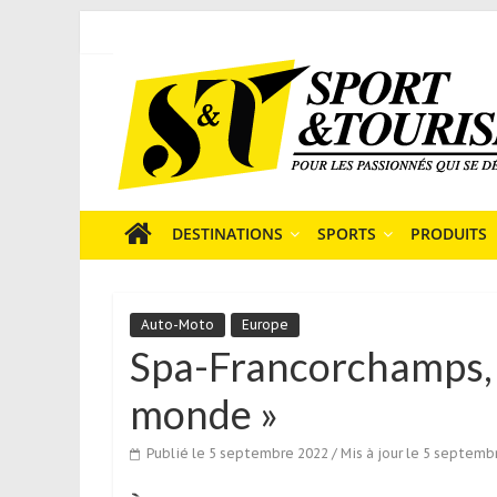
Skip
to
Sport
content
et
Tourisme
est
un
site
média
DESTINATIONS
SPORTS
PRODUITS
sur
le
tourisme
Auto-Moto
Europe
sportif
Spa-Francorchamps, «
qui
s’adresse
monde »
aux
voyageurs
Publié le 5 septembre 2022
/ Mis à jour le 5 septemb
ponctuels
ou