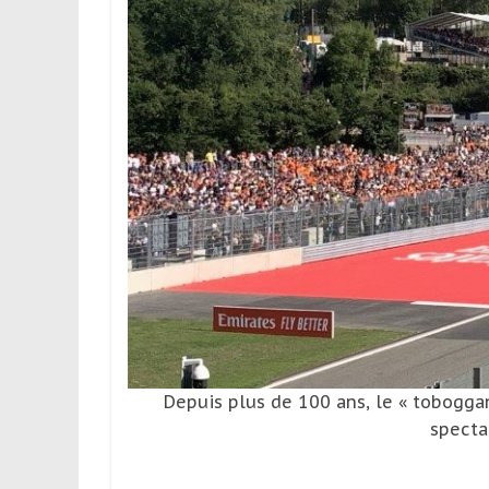
leur
passion,
tout
en
profitant
de
la
découverte
culturelle
d’un
pays
/
d’une
région
Depuis plus de 100 ans, le « tobogga
specta