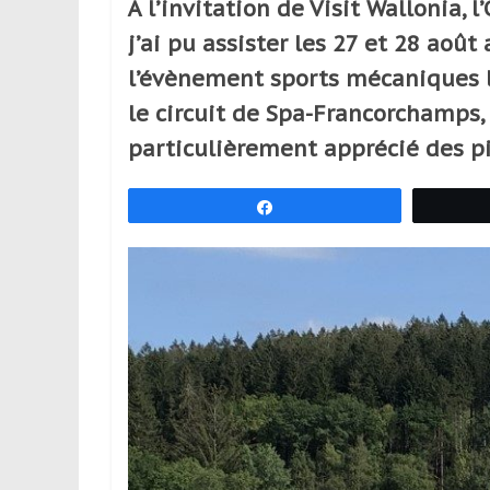
À l’invitation de Visit Wallonia, 
réguliers,
j’ai pu assister les 27 et 28 aoû
pratiquants,
passionnés
l’évènement sports mécaniques le
ou
le circuit de Spa-Francorchamps
simples
particulièrement apprécié des pi
spectateurs
de
sport,
Partagez
qui
se
déplacent
en
France
et
à
l’étranger
pour
assouvir