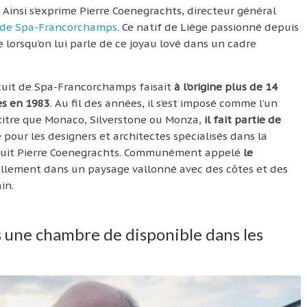
. Ainsi s’exprime Pierre Coenegrachts, directeur général
t de Spa-Francorchamps
. Ce natif de Liège passionné depuis
 lorsqu’on lui parle de ce joyau lové dans un cadre
ircuit de Spa-Francorchamps faisait
à l’origine plus de 14
es en 1983
. Au fil des années, il s’est imposé comme l’un
titre que Monaco, Silverstone ou Monza,
il fait partie de
e pour les designers et architectes spécialisés dans la
rsuit Pierre Coenegrachts. Communément appelé
le
urellement dans un paysage vallonné avec des côtes et des
in.
lus une chambre de disponible dans les