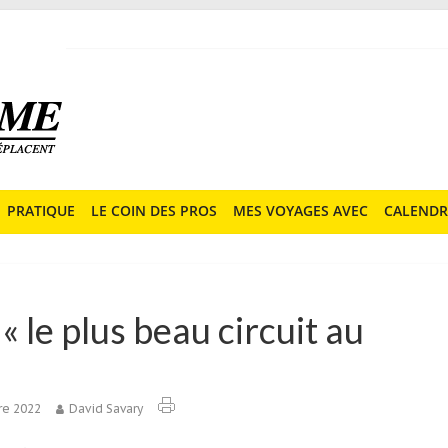
PRATIQUE
LE COIN DES PROS
MES VOYAGES AVEC
CALENDR
 le plus beau circuit au
re 2022
David Savary