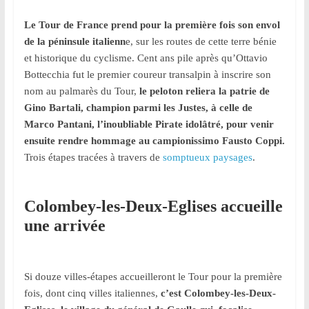
région
Le Tour de France prend pour la première fois son envol
de la péninsule italienn
e, sur les routes de cette terre bénie
et historique du cyclisme. Cent ans pile après qu’Ottavio
Bottecchia fut le premier coureur transalpin à inscrire son
nom au palmarès du Tour,
le peloton reliera la patrie de
Gino Bartali, champion parmi les Justes, à celle de
Marco Pantani, l’inoubliable Pirate idolâtré, pour venir
ensuite rendre hommage au campionissimo Fausto Coppi.
Trois étapes tracées à travers de
somptueux paysages
.
Colombey-les-Deux-Eglises accueille
une arrivée
Si douze villes-étapes accueilleront le Tour pour la première
fois, dont cinq villes italiennes,
c’est Colombey-les-Deux-