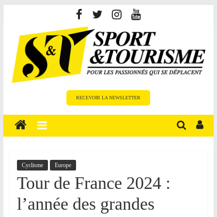
Skip
to
content
Sport
RECEVOIR LA NEWSLETTER
et
Tourisme
est
un
site
média
Cyclisme
Europe
sur
Tour de France 2024 :
le
l’année des grandes
tourisme
sportif