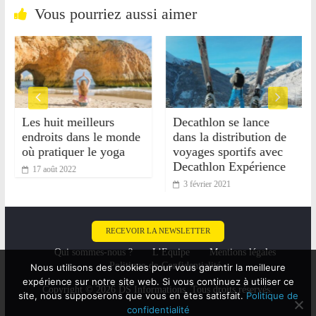
Vous pourriez aussi aimer
Les huit meilleurs
Decathlon se lance
endroits dans le monde
dans la distribution de
où pratiquer le yoga
voyages sportifs avec
Decathlon Expérience
17 août 2022
3 février 2021
RECEVOIR LA NEWSLETTER
Qui sommes-nous ?
L’Equipe
Mentions légales
Politique-de-Confidentialité
Nous utilisons des cookies pour vous garantir la meilleure
expérience sur notre site web. Si vous continuez à utiliser ce
Copyright © 2026 DS Informations. Tous droits réservés.
site, nous supposerons que vous en êtes satisfait.
Politique de
confidentialité