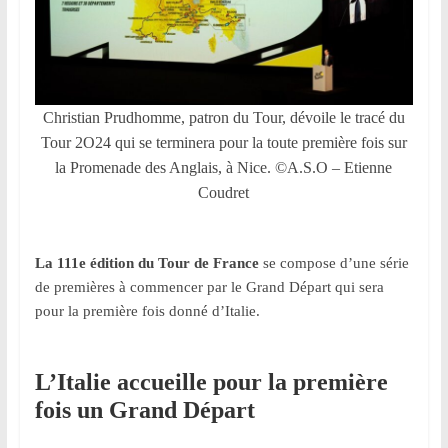
et
à
l’étranger
pour
assouvir
Christian Prudhomme, patron du Tour, dévoile le tracé du
leur
Tour 2O24 qui se terminera pour la toute première fois sur
passion,
la Promenade des Anglais, à Nice. ©A.S.O – Etienne
tout
Coudret
en
profitant
de
La 111e édition du Tour de France
se compose d’une série
la
de premières à commencer par le Grand Départ qui sera
découverte
pour la première fois donné d’Italie.
culturelle
d’un
L’Italie accueille pour la première
pays
/
fois un Grand Départ
d’une