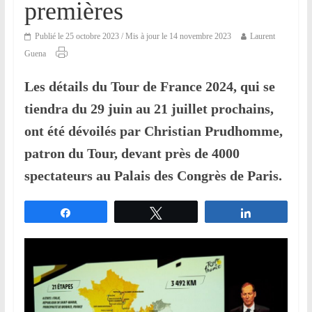
premières
qui
s’adresse
Publié le 25 octobre 2023
/ Mis à jour le 14 novembre 2023
Laurent
aux
Guena
voyageurs
ponctuels
Les détails du Tour de France 2024, qui se
ou
tiendra du 29 juin au 21 juillet prochains,
réguliers,
pratiquants,
ont été dévoilés par Christian Prudhomme,
passionnés
patron du Tour, devant près de 4000
ou
spectateurs au Palais des Congrès de Paris.
simples
spectateurs
de
Partagez
Tweetez
Partagez
sport,
qui
se
déplacent
en
France