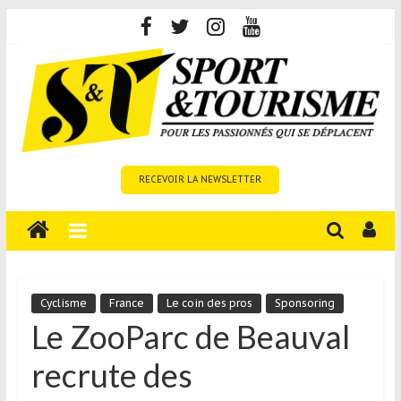
Skip
to
content
Sport
RECEVOIR LA NEWSLETTER
et
Tourisme
est
un
site
média
Cyclisme
France
Le coin des pros
Sponsoring
sur
Le ZooParc de Beauval
le
recrute des
tourisme
sportif