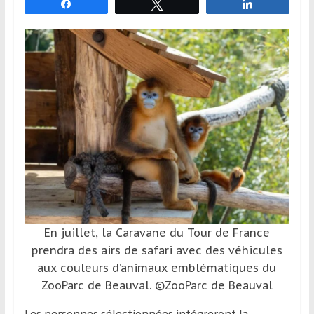
Partagez
Tweetez
Partagez
et
à
l’étranger
pour
assouvir
leur
passion,
tout
en
profitant
de
la
découverte
culturelle
En juillet, la Caravane du Tour de France
d’un
prendra des airs de safari avec des véhicules
pays
aux couleurs d’animaux emblématiques du
/
ZooParc de Beauval. ©ZooParc de Beauval
d’une
Les personnes sélectionnées intégreront la