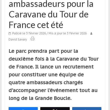
ambassadeurs pour la
qui
s’adresse
Caravane du Tour de
aux
voyageurs
France cet été
ponctuels
ou
Publié le 3 février 2026
/ Mis à jour le 3 février 2026
réguliers,
David Savary
pratiquants,
passionnés
Le parc prendra part pour la
ou
deuxième fois à la Caravane du Tour
simples
de France. Il lance un recrutement
spectateurs
de
pour constituer une équipe de
sport,
quatre ambassadeurs chargés
qui
d’accompagner l’événement tout au
se
déplacent
long de la Grande Boucle.
en
France