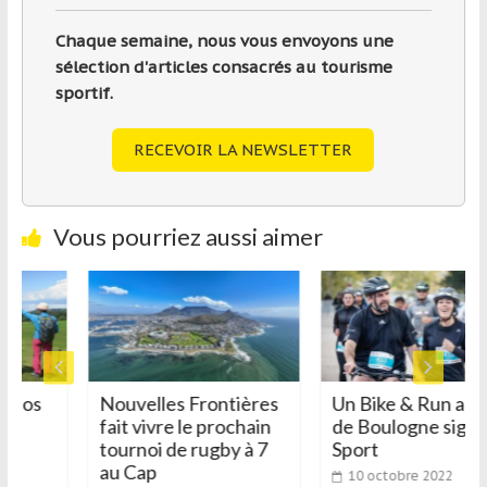
Chaque semaine, nous vous envoyons une
sélection d'articles consacrés au tourisme
sportif.
RECEVOIR LA NEWSLETTER
Vous pourriez aussi aimer
dos
Nouvelles Frontières
Un Bike & Run au Bo
fait vivre le prochain
de Boulogne signé 
tournoi de rugby à 7
Sport
au Cap
10 octobre 2022