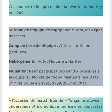
C’est sur cette île qu’a eu lieu la révolte du Bounty
en 1789.
Surnom de l’équipe de rugby :
Ikale Tahi, les Aigles
des Mers.
Camp de base de l’équipe :
Croissy-sur-Seine
(Yvelines).
Hébergement :
Hôtel Mercure à Nantes.
Palmarès :
Neuf participations sur dix possibles à
la Coupe du Monde de rugby. Meilleurs résultats,
ème
3
de poule en 1995, 1999, 2007 et 2011.
À l’occasion du match Irlande – Tonga, retrouvez
ci-dessous notre chronique tourisme en podcast (à