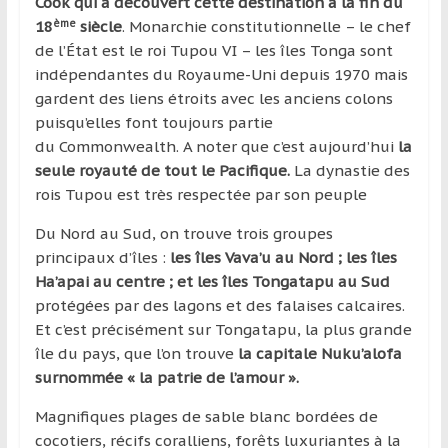
région
Cook qui a découvert cette destination à la fin du
ème
18
siècle
. Monarchie constitutionnelle – le chef
de l’État est le roi Tupou VI – les îles Tonga sont
indépendantes du Royaume-Uni depuis 1970 mais
gardent des liens étroits avec les anciens colons
puisqu’elles font toujours partie
du Commonwealth. A noter que c’est aujourd’hui
la
seule royauté de tout le Pacifique.
La dynastie des
rois Tupou est très respectée par son peuple
Du Nord au Sud, on trouve trois groupes
principaux d’îles :
les îles Vava’u au Nord ; les îles
Ha’apai au centre ; et les îles Tongatapu au Sud
protégées par des lagons et des falaises calcaires.
Et c’est précisément sur Tongatapu, la plus grande
île du pays, que l’on trouve
la capitale Nuku’alofa
surnommée « la patrie de l’amour ».
Magnifiques plages de sable blanc bordées de
cocotiers, récifs coralliens, forêts luxuriantes à la