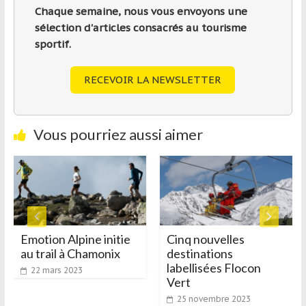
Chaque semaine, nous vous envoyons une
sélection d'articles consacrés au tourisme
sportif.
RECEVOIR LA NEWSLETTER
Vous pourriez aussi aimer
Emotion Alpine initie
Cinq nouvelles
«
au trail à Chamonix
destinations
b
labellisées Flocon
a
22 mars 2023
Vert
25 novembre 2023