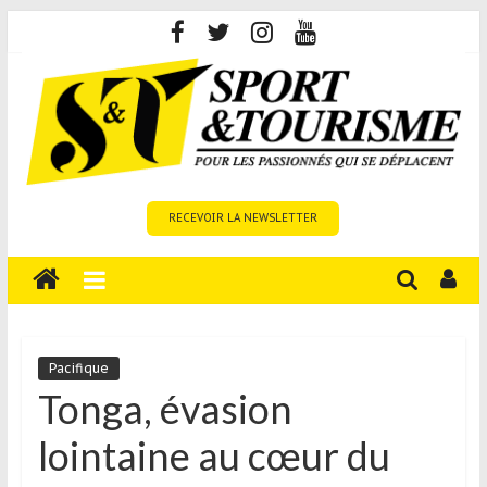
Skip
to
content
Sport
RECEVOIR LA NEWSLETTER
et
Tourisme
est
un
site
média
Pacifique
sur
Tonga, évasion
le
lointaine au cœur du
tourisme
sportif