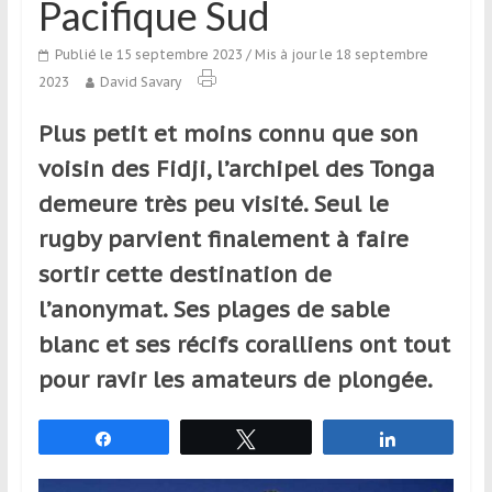
Pacifique Sud
qui
s’adresse
Publié le 15 septembre 2023
/ Mis à jour le 18 septembre
aux
2023
David Savary
voyageurs
ponctuels
Plus petit et moins connu que son
ou
voisin des Fidji, l’archipel des Tonga
réguliers,
pratiquants,
demeure très peu visité. Seul le
passionnés
rugby parvient finalement à faire
ou
sortir cette destination de
simples
spectateurs
l’anonymat. Ses plages de sable
de
blanc et ses récifs coralliens ont tout
sport,
pour ravir les amateurs de plongée.
qui
se
déplacent
Partagez
Tweetez
Partagez
en
France