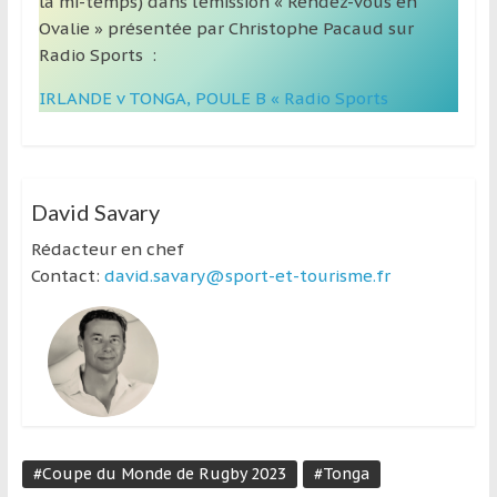
la mi-temps) dans l’émission « Rendez-vous en
Ovalie » présentée par Christophe Pacaud sur
Radio Sports :
IRLANDE v TONGA, POULE B « Radio Sports
David Savary
Rédacteur en chef
Contact:
david.savary@sport-et-tourisme.fr
#Coupe du Monde de Rugby 2023
#Tonga