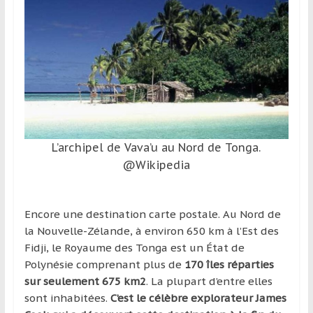
et
à
l’étranger
pour
assouvir
leur
passion,
tout
en
L’archipel de Vava’u au Nord de Tonga.
profitant
@Wikipedia
de
la
découverte
Encore une destination carte postale. Au Nord de
culturelle
la Nouvelle-Zélande, à environ 650 km à l’Est des
d’un
Fidji, le Royaume des Tonga est un État de
pays
Polynésie comprenant plus de
170 îles réparties
/
sur seulement 675 km2
. La plupart d’entre elles
d’une
sont inhabitées.
C’est le célèbre explorateur James