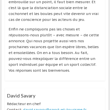
région
embrouille sur un point, il faut bien mesurer. Et
c’est là que la distanciation sociale entre le
cochonnet et les boules peut vite devenir un vrai
cas de conscience pour les acteurs du jeu.
Enfin ne compliquons pas les choses et
réjouissons-nous plutôt – avec mesure – de cette
annonce. Qui nous projette aussi vers nos
prochaines vacances que l’on espère libres, belles
et ensoleillées. On en a tous besoin. Au fait,
pouvez-vous m’expliquer la différence entre un
sport individuel par équipe et un sport collectif.
Vos réponses sont les bienvenues.
David Savary
Rédacteur en chef
Contact:
david.savary@sport-et-tourisme.fr