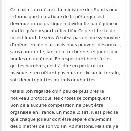
et
Ce mois-ci, un décret du ministère des Sports nous
à
informe que la pratique de la pétanque est
l’étranger
devenue « une pratique individuelle par équipe »
pour
plutôt qu’un « sport collectif ». Ce petit texte de
assouvir
loi est lourd de sens. Ce n’est pas encore synonyme
leur
d’apéros en plein air mais nous pouvons désormais,
passion,
sans contrainte, lancer le cochonnet et jouer aux
tout
boules en extérieur. En respectant bien sûr les
en
gestes barrières, c’est-à-dire en portant un
profitant
masque et en n’étant pas plus de six sur le terrain,
de
soit deux triplettes ou trois doublettes.
la
découverte
Mais si l’on regarde d’un peu de plus près le
culturelle
nouveau protocole, les choses se compliquent.
d’un
Bon déjà aucune compétition ne peut être
pays
organisée en France. En mode loisirs, il est précisé
/
que chaque joueur doit être séparé d’au-moins
d’une
deux mètres de son voisin. Admettons. Mais s’il y a