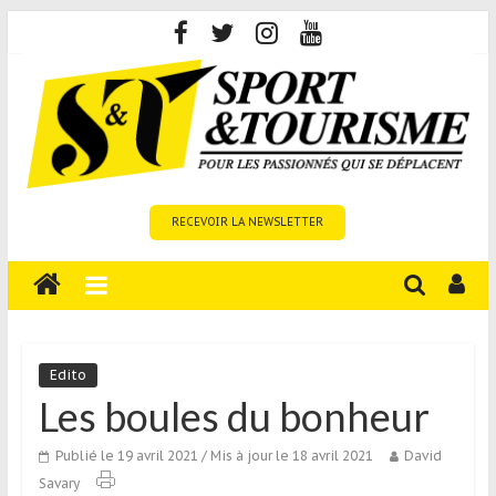
Skip
to
content
Sport
RECEVOIR LA NEWSLETTER
et
Tourisme
est
un
site
média
Edito
sur
Les boules du bonheur
le
tourisme
Publié le 19 avril 2021
/ Mis à jour le 18 avril 2021
David
sportif
Savary