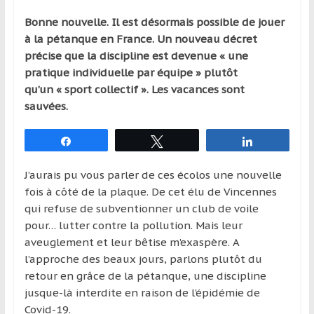
qui
Bonne nouvelle. Il est désormais possible de jouer
s’adresse
à la pétanque en France. Un nouveau décret
aux
précise que la discipline est devenue « une
voyageurs
pratique individuelle par équipe » plutôt
ponctuels
qu’un « sport collectif ». Les vacances sont
ou
sauvées.
réguliers,
pratiquants,
Partagez
Tweetez
Partagez
passionnés
ou
J’aurais pu vous parler de ces écolos une nouvelle
simples
fois à côté de la plaque. De cet élu de Vincennes
spectateurs
qui refuse de subventionner un club de voile
de
pour… lutter contre la pollution. Mais leur
sport,
aveuglement et leur bêtise m’exaspère. A
qui
l’approche des beaux jours, parlons plutôt du
se
retour en grâce de la pétanque, une discipline
déplacent
jusque-là interdite en raison de l’épidémie de
en
Covid-19.
France