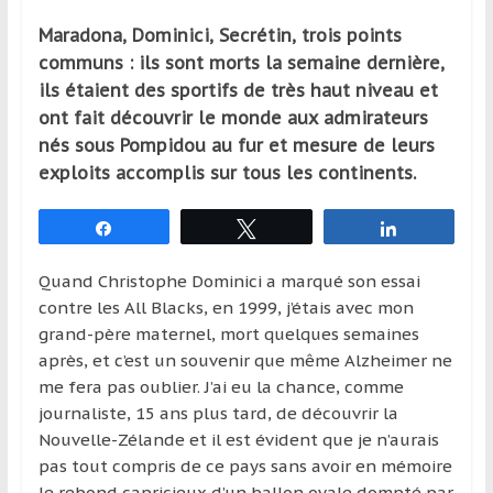
qui
Maradona, Dominici, Secrétin, trois points
s’adresse
communs : ils sont morts la semaine dernière,
aux
ils étaient des sportifs de très haut niveau et
voyageurs
ponctuels
ont fait découvrir le monde aux admirateurs
ou
nés sous Pompidou au fur et mesure de leurs
réguliers,
exploits accomplis sur tous les continents.
pratiquants,
passionnés
Partagez
Tweetez
Partagez
ou
simples
Quand Christophe Dominici a marqué son essai
spectateurs
contre les All Blacks, en 1999, j’étais avec mon
de
grand-père maternel, mort quelques semaines
sport,
après, et c’est un souvenir que même Alzheimer ne
qui
me fera pas oublier. J’ai eu la chance, comme
se
journaliste, 15 ans plus tard, de découvrir la
déplacent
Nouvelle-Zélande et il est évident que je n’aurais
en
pas tout compris de ce pays sans avoir en mémoire
France
le rebond capricieux d’un ballon ovale dompté par