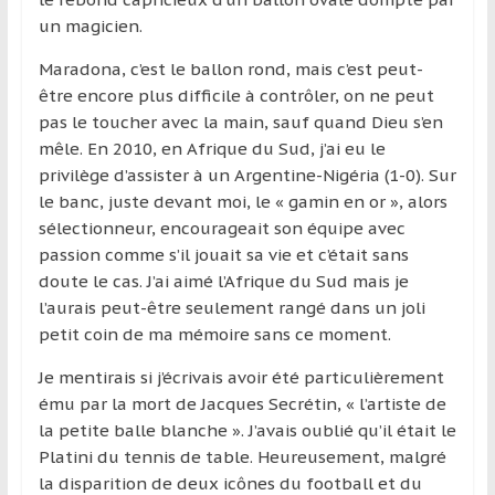
et
un magicien.
à
Maradona, c’est le ballon rond, mais c’est peut-
l’étranger
être encore plus difficile à contrôler, on ne peut
pour
pas le toucher avec la main, sauf quand Dieu s’en
assouvir
mêle. En 2010, en Afrique du Sud, j’ai eu le
leur
privilège d’assister à un Argentine-Nigéria (1-0). Sur
passion,
le banc, juste devant moi, le « gamin en or », alors
tout
sélectionneur, encourageait son équipe avec
en
passion comme s’il jouait sa vie et c’était sans
profitant
doute le cas. J’ai aimé l’Afrique du Sud mais je
de
l’aurais peut-être seulement rangé dans un joli
la
petit coin de ma mémoire sans ce moment.
découverte
culturelle
Je mentirais si j’écrivais avoir été particulièrement
d’un
ému par la mort de Jacques Secrétin, « l’artiste de
pays
la petite balle blanche ». J’avais oublié qu’il était le
/
Platini du tennis de table. Heureusement, malgré
d’une
la disparition de deux icônes du football et du