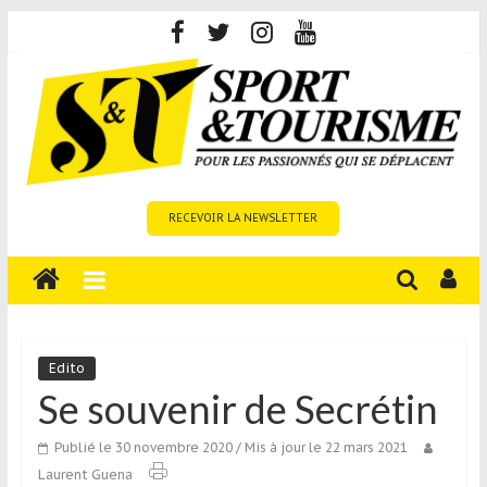
Skip
to
content
Sport
RECEVOIR LA NEWSLETTER
et
Tourisme
est
un
site
média
Edito
sur
Se souvenir de Secrétin
le
tourisme
Publié le 30 novembre 2020
/ Mis à jour le 22 mars 2021
sportif
Laurent Guena