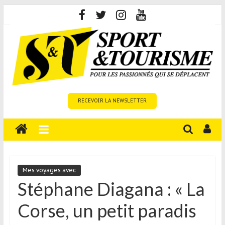
Skip
to
content
Sport
RECEVOIR LA NEWSLETTER
et
Tourisme
est
un
site
média
Mes voyages avec
sur
Stéphane Diagana : « La
le
Corse, un petit paradis
tourisme
sportif