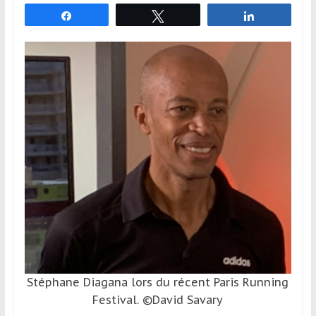
et
Partagez
Tweetez
Partagez
à
l’étranger
pour
assouvir
leur
passion,
tout
en
profitant
de
la
découverte
culturelle
d’un
pays
Stéphane Diagana lors du récent Paris Running
/
Festival. ©David Savary
d’une