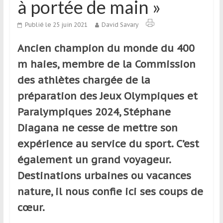
à portée de main »
qui
s’adresse
Publié le 25 juin 2021
David Savary
aux
voyageurs
Ancien champion du monde du 400
ponctuels
m haies, membre de la Commission
ou
réguliers,
des athlètes chargée de la
pratiquants,
préparation des Jeux Olympiques et
passionnés
Paralympiques 2024, Stéphane
ou
simples
Diagana ne cesse de mettre son
spectateurs
expérience au service du sport. C’est
de
également un grand voyageur.
sport,
qui
Destinations urbaines ou vacances
se
nature, il nous confie ici ses coups de
déplacent
cœur.
en
France