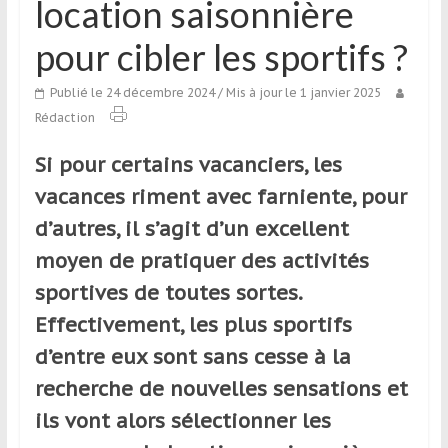
location saisonnière
qui
s’adresse
pour cibler les sportifs ?
aux
voyageurs
Publié le 24 décembre 2024
/ Mis à jour le 1 janvier 2025
ponctuels
Rédaction
ou
réguliers,
Si pour certains vacanciers, les
pratiquants,
vacances riment avec farniente, pour
passionnés
d’autres, il s’agit d’un excellent
ou
simples
moyen de pratiquer des activités
spectateurs
sportives de toutes sortes.
de
Effectivement, les plus sportifs
sport,
qui
d’entre eux sont sans cesse à la
se
recherche de nouvelles sensations et
déplacent
ils vont alors sélectionner les
en
France