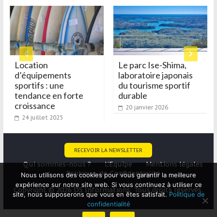
Location
Le parc Ise-Shima,
d’équipements
laboratoire japonais
sportifs : une
du tourisme sportif
tendance en forte
durable
croissance
20 janvier 2026
24 juillet 2025
RECEVOIR LA NEWSLETTER
Qui sommes-nous ?
L’Equipe
Mentions légales
Politique-de-Confidentialité
Nous utilisons des cookies pour vous garantir la meilleure
expérience sur notre site web. Si vous continuez à utiliser ce
Copyright © 2026 DS Informations. Tous droits réservés.
site, nous supposerons que vous en êtes satisfait.
Politique de
confidentialité