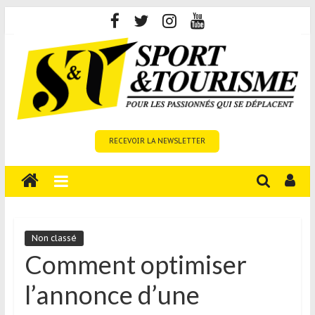
Skip
to
content
Sport
RECEVOIR LA NEWSLETTER
et
Tourisme
est
un
site
média
Non classé
sur
Comment optimiser
le
l’annonce d’une
tourisme
sportif